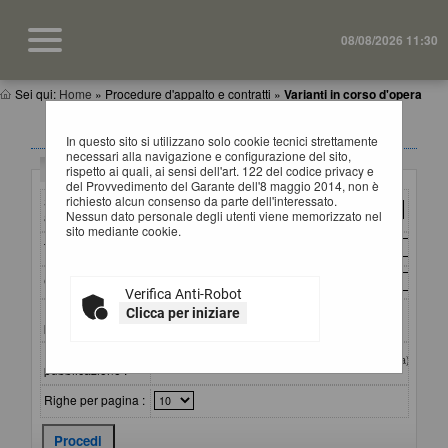
08/08/2026 11:30
Sei qui:
Home
»
Procedure d'appalto e contratti
»
Varianti in corso d'opera
VARIANTI IN CORSO D'OPERA
In questo sito si utilizzano solo cookie tecnici strettamente
necessari alla navigazione e configurazione del sito,
Criteri di ricerca
rispetto ai quali, ai sensi dell'art. 122 del codice privacy e
del Provvedimento del Garante dell'8 maggio 2014, non è
richiesto alcun consenso da parte dell'interessato.
Stazione
Nessun dato personale degli utenti viene memorizzato nel
appaltante :
sito mediante cookie.
Titolo :
CIG :
Verifica Anti-Robot
Riferimento
Clicca per iniziare
procedura :
Data
dal:
al:
(gg/mm/aaaa)
pubblicazione :
Righe per pagina :