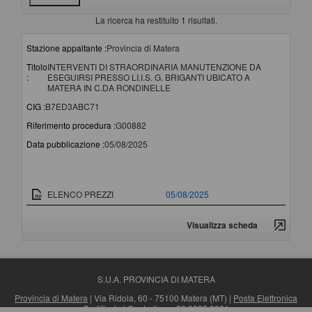
La ricerca ha restituito 1 risultati.
Stazione appaltante :
Provincia di Matera
Titolo
INTERVENTI DI STRAORDINARIA MANUTENZIONE DA
:
ESEGUIRSI PRESSO LI.I.S. G. BRIGANTI UBICATO A
MATERA IN C.DA RONDINELLE
CIG :
B7ED3ABC71
Riferimento procedura :
G00882
Data pubblicazione :
05/08/2025
Documento
Data pubblicazione
ELENCO PREZZI
05/08/2025
Visualizza scheda
S.U.A. PROVINCIA DI MATERA
Provincia di Matera
| Via Ridola, 60 - 75100 Matera (MT) |
Posta Elettronica
Certificata
| Centralino: +39 0835 3061