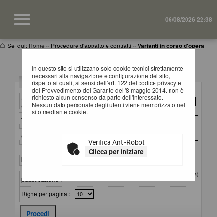
06/08/2026 22:38
Sei qui:
Home
»
Procedure d'appalto e contratti
»
Varianti in corso d'opera
VARIANTI IN CORSO D'OPERA
In questo sito si utilizzano solo cookie tecnici strettamente
necessari alla navigazione e configurazione del sito,
Criteri di ricerca
rispetto ai quali, ai sensi dell'art. 122 del codice privacy e
del Provvedimento del Garante dell'8 maggio 2014, non è
richiesto alcun consenso da parte dell'interessato.
Stazione
Nessun dato personale degli utenti viene memorizzato nel
appaltante :
sito mediante cookie.
Titolo :
CIG :
Verifica Anti-Robot
Riferimento
Clicca per iniziare
procedura :
Data
dal:
al:
(gg/mm/aaaa)
pubblicazione :
Righe per pagina :