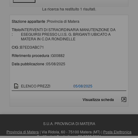
La ricerca ha restituito 1 risultati.
Stazione appaltante :
Provincia di Matera
Titolo
INTERVENTI DI STRAORDINARIA MANUTENZIONE DA
:
ESEGUIRSI PRESSO LI.I.S. G. BRIGANTI UBICATO A
MATERA IN C.DA RONDINELLE
CIG :
B7ED3ABC71
Riferimento procedura :
G00882
Data pubblicazione :
05/08/2025
Documento
Data pubblicazione
ELENCO PREZZI
05/08/2025
Visualizza scheda
S.U.A. PROVINCIA DI MATERA
Provincia di Matera
| Via Ridola, 60 - 75100 Matera (MT) |
Posta Elettronica
Certificata
| Centralino: +39 0835 3061