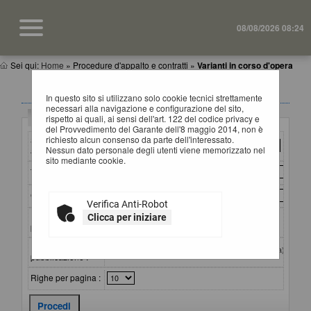
08/08/2026 08:24
Sei qui:
Home
»
Procedure d'appalto e contratti
»
Varianti in corso d'opera
VARIANTI IN CORSO D'OPERA
In questo sito si utilizzano solo cookie tecnici strettamente
necessari alla navigazione e configurazione del sito,
Criteri di ricerca
rispetto ai quali, ai sensi dell'art. 122 del codice privacy e
del Provvedimento del Garante dell'8 maggio 2014, non è
richiesto alcun consenso da parte dell'interessato.
Stazione
Nessun dato personale degli utenti viene memorizzato nel
appaltante :
sito mediante cookie.
Titolo :
CIG :
Verifica Anti-Robot
Riferimento
Clicca per iniziare
procedura :
Data
dal:
al:
(gg/mm/aaaa)
pubblicazione :
Righe per pagina :