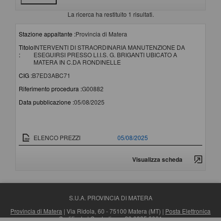
La ricerca ha restituito 1 risultati.
Stazione appaltante :
Provincia di Matera
Titolo
INTERVENTI DI STRAORDINARIA MANUTENZIONE DA
:
ESEGUIRSI PRESSO LI.I.S. G. BRIGANTI UBICATO A
MATERA IN C.DA RONDINELLE
CIG :
B7ED3ABC71
Riferimento procedura :
G00882
Data pubblicazione :
05/08/2025
Documento
Data pubblicazione
ELENCO PREZZI
05/08/2025
Visualizza scheda
S.U.A. PROVINCIA DI MATERA
Provincia di Matera
| Via Ridola, 60 - 75100 Matera (MT) |
Posta Elettronica
Certificata
| Centralino: +39 0835 3061