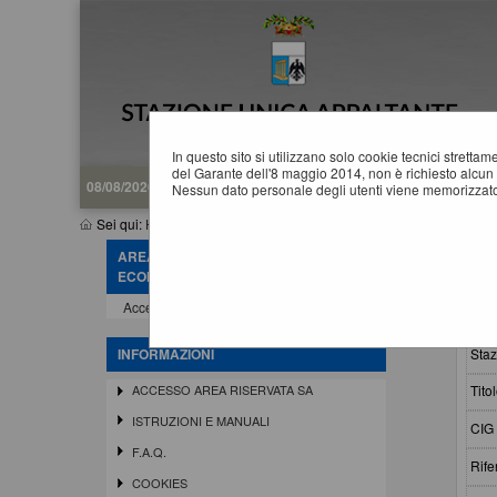
In questo sito si utilizzano solo cookie tecnici stretta
del Garante dell'8 maggio 2014, non è richiesto alcun 
08/08/2026 18:23
Nessun dato personale degli utenti viene memorizzato
Sei qui:
Home
»
Procedure d'appalto e contratti
»
Varianti in cors
AREA RISERVATA OPERATORE
V
ECONOMICO
Accedi - Registrati
Crit
Staz
INFORMAZIONI
Titol
ACCESSO AREA RISERVATA SA
ISTRUZIONI E MANUALI
CIG 
F.A.Q.
Rife
COOKIES