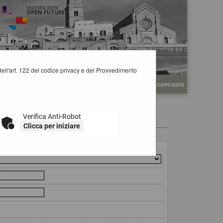
i dell'art. 122 del codice privacy e del Provvedimento
A
A
Grafica
Testo
Alto contrasto
A
Verifica Anti-Robot
Clicca per iniziare