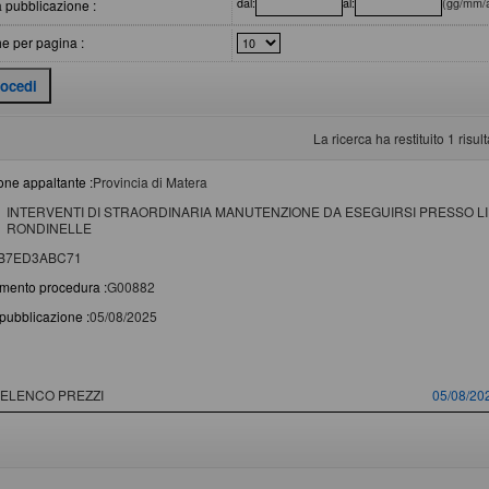
dal:
al:
(gg/mm/
 pubblicazione :
e per pagina :
La ricerca ha restituito 1 risulta
one appaltante :
Provincia di Matera
INTERVENTI DI STRAORDINARIA MANUTENZIONE DA ESEGUIRSI PRESSO LI.I.
RONDINELLE
B7ED3ABC71
imento procedura :
G00882
pubblicazione :
05/08/2025
umento
Data pub
ELENCO PREZZI
05/08/20