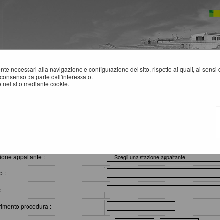
mente necessari alla navigazione e configurazione del sito, rispetto ai quali, ai sens
consenso da parte dell'interessato.
 nel sito mediante cookie.
o d'opera
ARIANTI IN CORSO D'OPERA
eri di ricerca
ione appaltante :
o :
:
rimento procedura :