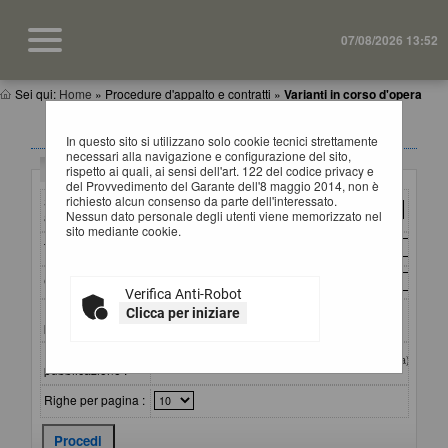
07/08/2026 13:52
Sei qui:
Home
»
Procedure d'appalto e contratti
»
Varianti in corso d'opera
VARIANTI IN CORSO D'OPERA
In questo sito si utilizzano solo cookie tecnici strettamente
necessari alla navigazione e configurazione del sito,
Criteri di ricerca
rispetto ai quali, ai sensi dell'art. 122 del codice privacy e
del Provvedimento del Garante dell'8 maggio 2014, non è
richiesto alcun consenso da parte dell'interessato.
Stazione
Nessun dato personale degli utenti viene memorizzato nel
appaltante :
sito mediante cookie.
Titolo :
CIG :
Verifica Anti-Robot
Riferimento
Clicca per iniziare
procedura :
Data
dal:
al:
(gg/mm/aaaa)
pubblicazione :
Righe per pagina :