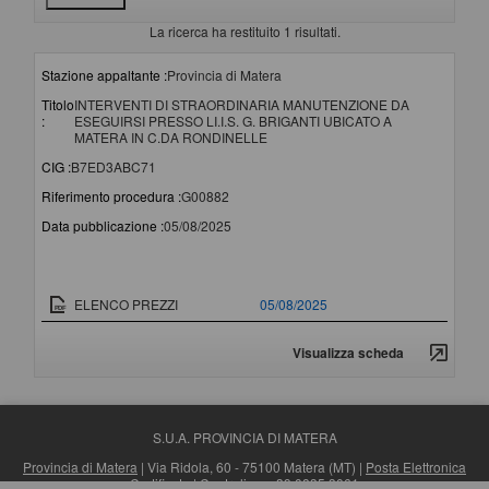
La ricerca ha restituito 1 risultati.
Stazione appaltante :
Provincia di Matera
Titolo
INTERVENTI DI STRAORDINARIA MANUTENZIONE DA
:
ESEGUIRSI PRESSO LI.I.S. G. BRIGANTI UBICATO A
MATERA IN C.DA RONDINELLE
CIG :
B7ED3ABC71
Riferimento procedura :
G00882
Data pubblicazione :
05/08/2025
Documento
Data pubblicazione
ELENCO PREZZI
05/08/2025
Visualizza scheda
S.U.A. PROVINCIA DI MATERA
Provincia di Matera
| Via Ridola, 60 - 75100 Matera (MT) |
Posta Elettronica
Certificata
| Centralino: +39 0835 3061