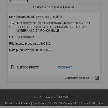
La ricerca ha restituito 1 risultati.
Stazione appaltante :
Provincia di Matera
Titolo
INTERVENTI DI STRAORDINARIA MANUTENZIONE DA
:
ESEGUIRSI PRESSO LI.I.S. G. BRIGANTI UBICATO A
MATERA IN C.DA RONDINELLE
CIG :
B7ED3ABC71
Riferimento procedura :
G00882
Data pubblicazione :
05/08/2025
Documento
Data pubblicazione
ELENCO PREZZI
05/08/2025
Visualizza scheda
S.U.A. PROVINCIA DI MATERA
Provincia di Matera
| Via Ridola, 60 - 75100 Matera (MT) |
Posta Elettronica
Certificata
| Centralino: +39 0835 3061