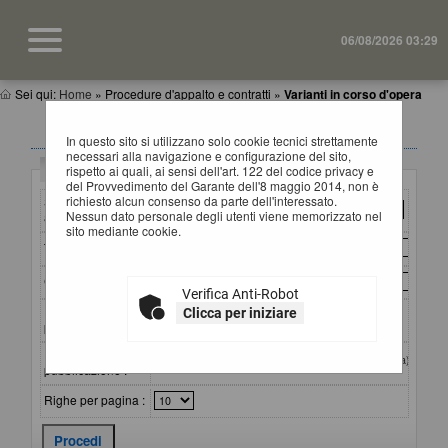
06/08/2026 03:29
Sei qui:
Home
»
Procedure d'appalto e contratti
»
Varianti in corso d'opera
VARIANTI IN CORSO D'OPERA
In questo sito si utilizzano solo cookie tecnici strettamente
necessari alla navigazione e configurazione del sito,
Criteri di ricerca
rispetto ai quali, ai sensi dell'art. 122 del codice privacy e
del Provvedimento del Garante dell'8 maggio 2014, non è
richiesto alcun consenso da parte dell'interessato.
Stazione
Nessun dato personale degli utenti viene memorizzato nel
appaltante :
sito mediante cookie.
Titolo :
CIG :
Verifica Anti-Robot
Riferimento
Clicca per iniziare
procedura :
Data
dal:
al:
(gg/mm/aaaa)
pubblicazione :
Righe per pagina :