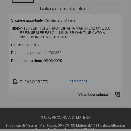
La ricerca ha restituito 1 risultati.
Stazione appaltante :
Provincia di Matera
Titolo
INTERVENTI DI STRAORDINARIA MANUTENZIONE DA
:
ESEGUIRSI PRESSO LI.I.S. G. BRIGANTI UBICATO A
MATERA IN C.DA RONDINELLE
CIG :
B7ED3ABC71
Riferimento procedura :
G00882
Data pubblicazione :
05/08/2025
Documento
Data pubblicazione
ELENCO PREZZI
05/08/2025
Visualizza scheda
S.U.A. PROVINCIA DI MATERA
Provincia di Matera
| Via Ridola, 60 - 75100 Matera (MT) |
Posta Elettronica
Certificata
| Centralino: +39 0835 3061