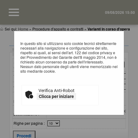
09/08/2026 15:50
Sei qui:
Home
»
Procedure d'appalto e contratti
»
Varianti in corso d'opera
VARIANTI IN CORSO D'OPERA
In questo sito si utilizzano solo cookie tecnici strettamente
necessari alla navigazione e configurazione del sito,
Criteri di ricerca
rispetto ai quali, ai sensi dell'art. 122 del codice privacy e
del Provvedimento del Garante dell'8 maggio 2014, non è
richiesto alcun consenso da parte dell'interessato.
Stazione
Nessun dato personale degli utenti viene memorizzato nel
appaltante :
sito mediante cookie.
Titolo :
CIG :
Verifica Anti-Robot
Riferimento
Clicca per iniziare
procedura :
Data
dal:
al:
(gg/mm/aaaa)
pubblicazione :
Righe per pagina :