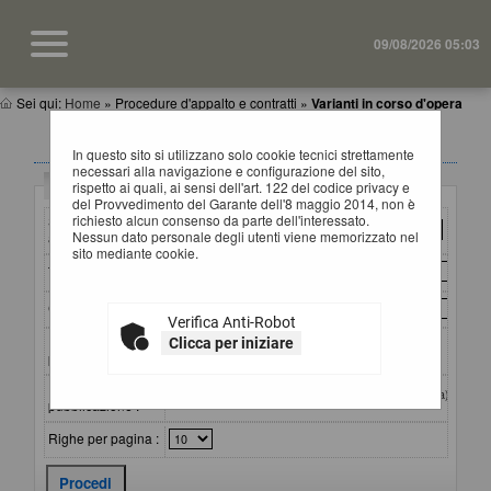
09/08/2026 05:03
Sei qui:
Home
»
Procedure d'appalto e contratti
»
Varianti in corso d'opera
VARIANTI IN CORSO D'OPERA
In questo sito si utilizzano solo cookie tecnici strettamente
necessari alla navigazione e configurazione del sito,
Criteri di ricerca
rispetto ai quali, ai sensi dell'art. 122 del codice privacy e
del Provvedimento del Garante dell'8 maggio 2014, non è
richiesto alcun consenso da parte dell'interessato.
Stazione
Nessun dato personale degli utenti viene memorizzato nel
appaltante :
sito mediante cookie.
Titolo :
CIG :
Verifica Anti-Robot
Riferimento
Clicca per iniziare
procedura :
Data
dal:
al:
(gg/mm/aaaa)
pubblicazione :
Righe per pagina :