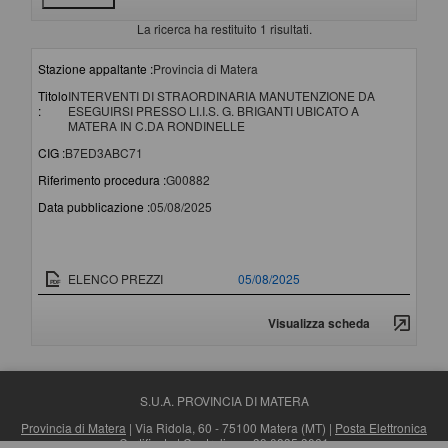
La ricerca ha restituito 1 risultati.
Stazione appaltante :
Provincia di Matera
Titolo
INTERVENTI DI STRAORDINARIA MANUTENZIONE DA
:
ESEGUIRSI PRESSO LI.I.S. G. BRIGANTI UBICATO A
MATERA IN C.DA RONDINELLE
CIG :
B7ED3ABC71
Riferimento procedura :
G00882
Data pubblicazione :
05/08/2025
Documento
Data pubblicazione
ELENCO PREZZI
05/08/2025
Visualizza scheda
S.U.A. PROVINCIA DI MATERA
Provincia di Matera
| Via Ridola, 60 - 75100 Matera (MT) |
Posta Elettronica
Certificata
| Centralino: +39 0835 3061