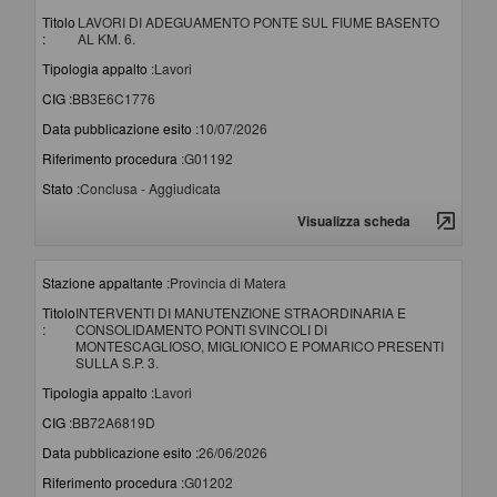
Titolo
LAVORI DI ADEGUAMENTO PONTE SUL FIUME BASENTO
:
AL KM. 6.
Tipologia appalto :
Lavori
CIG :
BB3E6C1776
Data pubblicazione esito :
10/07/2026
Riferimento procedura :
G01192
Stato :
Conclusa - Aggiudicata
Visualizza scheda
Stazione appaltante :
Provincia di Matera
Titolo
INTERVENTI DI MANUTENZIONE STRAORDINARIA E
:
CONSOLIDAMENTO PONTI SVINCOLI DI
MONTESCAGLIOSO, MIGLIONICO E POMARICO PRESENTI
SULLA S.P. 3.
Tipologia appalto :
Lavori
CIG :
BB72A6819D
Data pubblicazione esito :
26/06/2026
Riferimento procedura :
G01202