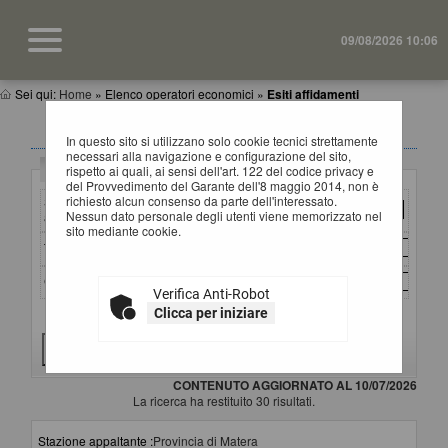
09/08/2026 10:06
Sei qui:
Home
»
Elenco operatori economici
»
Esiti affidamenti
ESITI AFFIDAMENTI
In questo sito si utilizzano solo cookie tecnici strettamente
necessari alla navigazione e configurazione del sito,
Criteri di ricerca
rispetto ai quali, ai sensi dell'art. 122 del codice privacy e
del Provvedimento del Garante dell'8 maggio 2014, non è
richiesto alcun consenso da parte dell'interessato.
Stazione
Nessun dato personale degli utenti viene memorizzato nel
appaltante :
sito mediante cookie.
Titolo :
CIG :
Verifica Anti-Robot
Clicca per iniziare
Criteri di ricerca avanzati
CONTENUTO AGGIORNATO AL 10/07/2026
La ricerca ha restituito 30 risultati.
Stazione appaltante :
Provincia di Matera