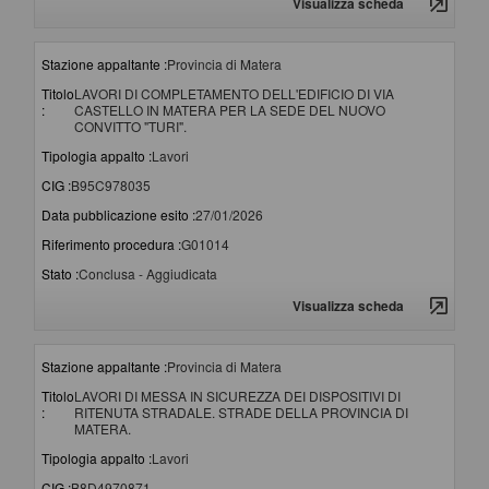
Visualizza scheda
Stazione appaltante :
Provincia di Matera
Titolo
LAVORI DI COMPLETAMENTO DELL'EDIFICIO DI VIA
:
CASTELLO IN MATERA PER LA SEDE DEL NUOVO
CONVITTO "TURI".
Tipologia appalto :
Lavori
CIG :
B95C978035
Data pubblicazione esito :
27/01/2026
Riferimento procedura :
G01014
Stato :
Conclusa - Aggiudicata
Visualizza scheda
Stazione appaltante :
Provincia di Matera
Titolo
LAVORI DI MESSA IN SICUREZZA DEI DISPOSITIVI DI
:
RITENUTA STRADALE. STRADE DELLA PROVINCIA DI
MATERA.
Tipologia appalto :
Lavori
CIG :
B8D4970871