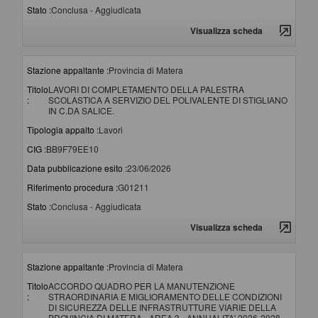
Stato :
Conclusa - Aggiudicata
Visualizza scheda
Stazione appaltante :
Provincia di Matera
Titolo
LAVORI DI COMPLETAMENTO DELLA PALESTRA
:
SCOLASTICA A SERVIZIO DEL POLIVALENTE DI STIGLIANO
IN C.DA SALICE.
Tipologia appalto :
Lavori
CIG :
BB9F79EE10
Data pubblicazione esito :
23/06/2026
Riferimento procedura :
G01211
Stato :
Conclusa - Aggiudicata
Visualizza scheda
Stazione appaltante :
Provincia di Matera
Titolo
ACCORDO QUADRO PER LA MANUTENZIONE
:
STRAORDINARIA E MIGLIORAMENTO DELLE CONDIZIONI
DI SICUREZZA DELLE INFRASTRUTTURE VIARIE DELLA
PROVINCIA DI MATERA - AREA 3 - ANNUALITA' 2026-2028.