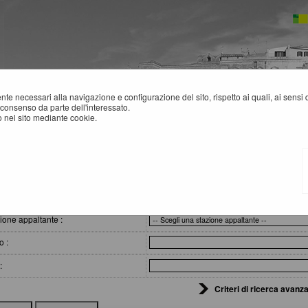
mente necessari alla navigazione e configurazione del sito, rispetto ai quali, ai sens
consenso da parte dell'interessato.
 nel sito mediante cookie.
SITI AFFIDAMENTI
eri di ricerca
ione appaltante :
o :
:
Criteri di ricerca avanza