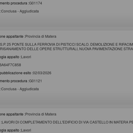
imento procedura :
G01174
:
Conclusa - Aggiudicata
one appaltante :
Provincia di Matera
S.P. 25 PONTE SULLA FERROVIA DI PISTICCI SCALO. DEMOLIZIONE E RIFACI
RISANAMENTO DELLE OPERE STRUTTURALI, NUOVA PAVIMENTAZIONE STRAD
ogia appalto :
Lavori
BA64F7C858
pubblicazione esito :
02/03/2026
imento procedura :
G01121
:
Conclusa - Aggiudicata
one appaltante :
Provincia di Matera
 :
LAVORI DI COMPLETAMENTO DELL'EDIFICIO DI VIA CASTELLO IN MATERA P
ogia appalto :
Lavori