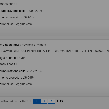
B95C978035
pubblicazione esito :
27/01/2026
imento procedura :
G01014
:
Conclusa - Aggiudicata
one appaltante :
Provincia di Matera
 :
LAVORI DI MESSA IN SICUREZZA DEI DISPOSITIVI DI RITENUTA STRADALE.
ogia appalto :
Lavori
B8D4970871
pubblicazione esito :
23/12/2025
imento procedura :
G00954
:
Conclusa - Aggiudicata
izzati record da 1 a 10