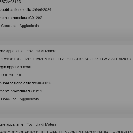
BB72A6819D
pubblicazione esito :
26/06/2026
imento procedura :
G01202
:
Conclusa - Aggiudicata
one appaltante :
Provincia di Matera
 :
LAVORI DI COMPLETAMENTO DELLA PALESTRA SCOLASTICA A SERVIZIO DEL 
ogia appalto :
Lavori
BB9F79EE10
pubblicazione esito :
23/06/2026
imento procedura :
G01211
:
Conclusa - Aggiudicata
one appaltante :
Provincia di Matera
ACCORDO QUADRO PER LA MANUTENZIONE STRAORDINARIA E MIGLIORAME