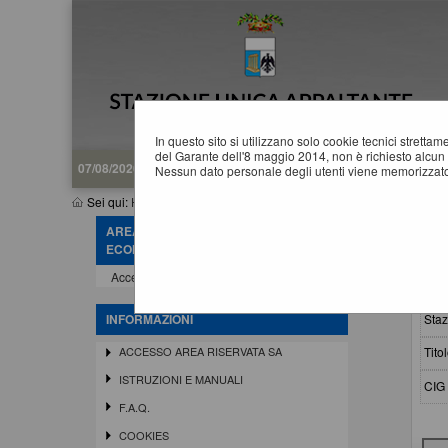
In questo sito si utilizzano solo cookie tecnici stretta
del Garante dell'8 maggio 2014, non è richiesto alcun 
07/08/2026 13:15
Nessun dato personale degli utenti viene memorizzato
Sei qui:
Home
»
Elenco operatori economici
»
Esiti affidamenti
AREA RISERVATA OPERATORE
E
ECONOMICO
Accedi - Registrati
Crit
Staz
INFORMAZIONI
Titol
ACCESSO AREA RISERVATA SA
ISTRUZIONI E MANUALI
CIG 
F.A.Q.
COOKIES