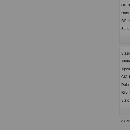
CIG :
Data 
Rifer
Stato 
Stazi
Titolo
Tipol
CIG :
Data 
Rifer
Stato 
Visual