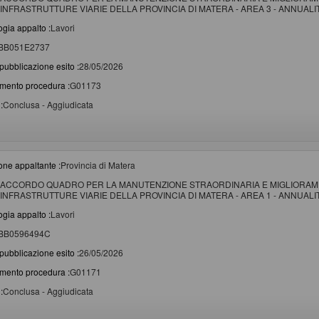
INFRASTRUTTURE VIARIE DELLA PROVINCIA DI MATERA - AREA 3 - ANNUALITA
ogia appalto :
Lavori
BB051E2737
pubblicazione esito :
28/05/2026
imento procedura :
G01173
:
Conclusa - Aggiudicata
one appaltante :
Provincia di Matera
ACCORDO QUADRO PER LA MANUTENZIONE STRAORDINARIA E MIGLIORAME
INFRASTRUTTURE VIARIE DELLA PROVINCIA DI MATERA - AREA 1 - ANNUALITA
ogia appalto :
Lavori
BB0596494C
pubblicazione esito :
26/05/2026
imento procedura :
G01171
:
Conclusa - Aggiudicata