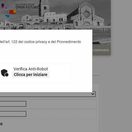
i dell'art. 122 del codice privacy e del Provvedimento
A
A
Grafica
Testo
Alto contrasto
A
Verifica Anti-Robot
Clicca per iniziare
ti