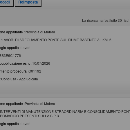
La ricerca ha restituito 30 risult
one appaltante :
Provincia di Matera
 :
LAVORI DI ADEGUAMENTO PONTE SUL FIUME BASENTO AL KM. 6.
ogia appalto :
Lavori
BB3E6C1776
pubblicazione esito :
10/07/2026
imento procedura :
G01192
:
Conclusa - Aggiudicata
one appaltante :
Provincia di Matera
INTERVENTI DI MANUTENZIONE STRAORDINARIA E CONSOLIDAMENTO PONTI
POMARICO PRESENTI SULLA S.P. 3.
ogia appalto :
Lavori