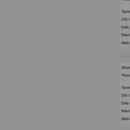
:
Tipol
CIG :
Data 
Rifer
Stato 
Stazi
Titolo
:
Tipol
CIG :
Data 
Rifer
Stato 