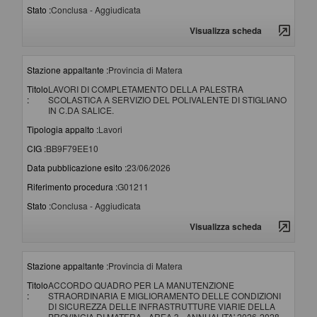
Stato :
Conclusa - Aggiudicata
Visualizza scheda
Stazione appaltante :
Provincia di Matera
Titolo
LAVORI DI COMPLETAMENTO DELLA PALESTRA
:
SCOLASTICA A SERVIZIO DEL POLIVALENTE DI STIGLIANO
IN C.DA SALICE.
Tipologia appalto :
Lavori
CIG :
BB9F79EE10
Data pubblicazione esito :
23/06/2026
Riferimento procedura :
G01211
Stato :
Conclusa - Aggiudicata
Visualizza scheda
Stazione appaltante :
Provincia di Matera
Titolo
ACCORDO QUADRO PER LA MANUTENZIONE
:
STRAORDINARIA E MIGLIORAMENTO DELLE CONDIZIONI
DI SICUREZZA DELLE INFRASTRUTTURE VIARIE DELLA
PROVINCIA DI MATERA - AREA 3 - ANNUALITA' 2026-2028.