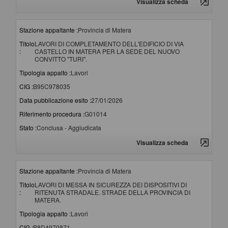
Visualizza scheda
Stazione appaltante :
Provincia di Matera
Titolo
LAVORI DI COMPLETAMENTO DELL'EDIFICIO DI VIA
:
CASTELLO IN MATERA PER LA SEDE DEL NUOVO
CONVITTO "TURI".
Tipologia appalto :
Lavori
CIG :
B95C978035
Data pubblicazione esito :
27/01/2026
Riferimento procedura :
G01014
Stato :
Conclusa - Aggiudicata
Visualizza scheda
Stazione appaltante :
Provincia di Matera
Titolo
LAVORI DI MESSA IN SICUREZZA DEI DISPOSITIVI DI
:
RITENUTA STRADALE. STRADE DELLA PROVINCIA DI
MATERA.
Tipologia appalto :
Lavori
CIG :
B8D4970871