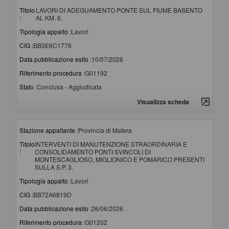
Titolo
LAVORI DI ADEGUAMENTO PONTE SUL FIUME BASENTO
:
AL KM. 6.
Tipologia appalto :
Lavori
CIG :
BB3E6C1776
Data pubblicazione esito :
10/07/2026
Riferimento procedura :
G01192
Stato :
Conclusa - Aggiudicata
Visualizza scheda
Stazione appaltante :
Provincia di Matera
Titolo
INTERVENTI DI MANUTENZIONE STRAORDINARIA E
:
CONSOLIDAMENTO PONTI SVINCOLI DI
MONTESCAGLIOSO, MIGLIONICO E POMARICO PRESENTI
SULLA S.P. 3.
Tipologia appalto :
Lavori
CIG :
BB72A6819D
Data pubblicazione esito :
26/06/2026
Riferimento procedura :
G01202