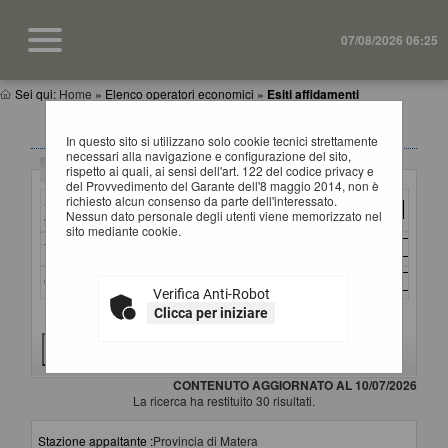
07/08/2026 06:25
Sei qui:
Home
»
Elenco operatori economici
»
Esiti affidamenti
ESITI AFFIDAMENTI
In questo sito si utilizzano solo cookie tecnici strettamente
necessari alla navigazione e configurazione del sito,
Criteri di ricerca
rispetto ai quali, ai sensi dell'art. 122 del codice privacy e
del Provvedimento del Garante dell'8 maggio 2014, non è
richiesto alcun consenso da parte dell'interessato.
Stazione
Nessun dato personale degli utenti viene memorizzato nel
appaltante :
sito mediante cookie.
Titolo :
CIG :
Verifica Anti-Robot
Clicca per iniziare
Criteri di ricerca avanzati
CONTENUTO AGGIORNATO AL 10/07/2026
La ricerca ha restituito 30 risultati.
Stazione appaltante :
Provincia di Matera