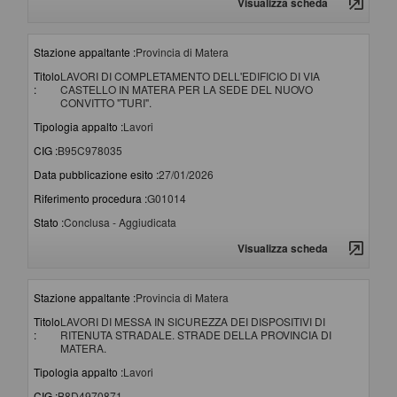
Visualizza scheda
Stazione appaltante :
Provincia di Matera
Titolo
LAVORI DI COMPLETAMENTO DELL'EDIFICIO DI VIA
:
CASTELLO IN MATERA PER LA SEDE DEL NUOVO
CONVITTO "TURI".
Tipologia appalto :
Lavori
CIG :
B95C978035
Data pubblicazione esito :
27/01/2026
Riferimento procedura :
G01014
Stato :
Conclusa - Aggiudicata
Visualizza scheda
Stazione appaltante :
Provincia di Matera
Titolo
LAVORI DI MESSA IN SICUREZZA DEI DISPOSITIVI DI
:
RITENUTA STRADALE. STRADE DELLA PROVINCIA DI
MATERA.
Tipologia appalto :
Lavori
CIG :
B8D4970871