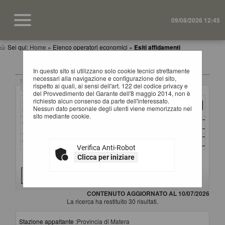
09/08/2026 12:45
Sei qui:
Home
»
Elenco operatori economici
»
Esiti affidamenti
ESITI AFFIDAMENTI
In questo sito si utilizzano solo cookie tecnici strettamente
necessari alla navigazione e configurazione del sito,
Criteri di ricerca
rispetto ai quali, ai sensi dell'art. 122 del codice privacy e
del Provvedimento del Garante dell'8 maggio 2014, non è
richiesto alcun consenso da parte dell'interessato.
Stazione
Nessun dato personale degli utenti viene memorizzato nel
appaltante :
sito mediante cookie.
Titolo :
CIG :
Verifica Anti-Robot
Clicca per iniziare
Criteri di ricerca avanzati
CONTENUTO AGGIORNATO AL 10/07/2026
La ricerca ha restituito 30 risultati.
Stazione appaltante :
Provincia di Matera