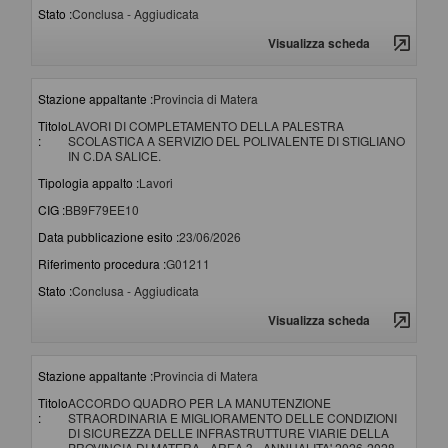
Stato :
Conclusa - Aggiudicata
Visualizza scheda
Stazione appaltante :
Provincia di Matera
Titolo
LAVORI DI COMPLETAMENTO DELLA PALESTRA
:
SCOLASTICA A SERVIZIO DEL POLIVALENTE DI STIGLIANO
IN C.DA SALICE.
Tipologia appalto :
Lavori
CIG :
BB9F79EE10
Data pubblicazione esito :
23/06/2026
Riferimento procedura :
G01211
Stato :
Conclusa - Aggiudicata
Visualizza scheda
Stazione appaltante :
Provincia di Matera
Titolo
ACCORDO QUADRO PER LA MANUTENZIONE
:
STRAORDINARIA E MIGLIORAMENTO DELLE CONDIZIONI
DI SICUREZZA DELLE INFRASTRUTTURE VIARIE DELLA
PROVINCIA DI MATERA - AREA 3 - ANNUALITA' 2026-2028.