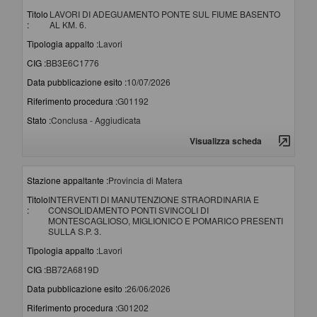
Titolo
LAVORI DI ADEGUAMENTO PONTE SUL FIUME BASENTO
:
AL KM. 6.
Tipologia appalto :
Lavori
CIG :
BB3E6C1776
Data pubblicazione esito :
10/07/2026
Riferimento procedura :
G01192
Stato :
Conclusa - Aggiudicata
Visualizza scheda
Stazione appaltante :
Provincia di Matera
Titolo
INTERVENTI DI MANUTENZIONE STRAORDINARIA E
:
CONSOLIDAMENTO PONTI SVINCOLI DI
MONTESCAGLIOSO, MIGLIONICO E POMARICO PRESENTI
SULLA S.P. 3.
Tipologia appalto :
Lavori
CIG :
BB72A6819D
Data pubblicazione esito :
26/06/2026
Riferimento procedura :
G01202