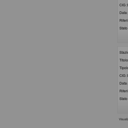
CIG :
Data 
Rifer
Stato 
Stazi
Titolo
Tipol
CIG :
Data 
Rifer
Stato 
Visual