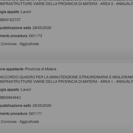
INFRASTRUTTURE VIARIE DELLA PROVINCIA DI MATERA - AREA 3 - ANNUALITA
ogia appalto :
Lavori
BB051E2737
pubblicazione esito :
28/05/2026
imento procedura :
G01173
:
Conclusa - Aggiudicata
one appaltante :
Provincia di Matera
ACCORDO QUADRO PER LA MANUTENZIONE STRAORDINARIA E MIGLIORAME
INFRASTRUTTURE VIARIE DELLA PROVINCIA DI MATERA - AREA 1 - ANNUALITA
ogia appalto :
Lavori
BB0596494C
pubblicazione esito :
26/05/2026
imento procedura :
G01171
:
Conclusa - Aggiudicata