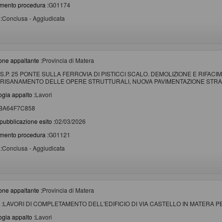
imento procedura :
G01174
:
Conclusa - Aggiudicata
one appaltante :
Provincia di Matera
S.P. 25 PONTE SULLA FERROVIA DI PISTICCI SCALO. DEMOLIZIONE E RIFACI
RISANAMENTO DELLE OPERE STRUTTURALI, NUOVA PAVIMENTAZIONE STRAD
ogia appalto :
Lavori
BA64F7C858
pubblicazione esito :
02/03/2026
imento procedura :
G01121
:
Conclusa - Aggiudicata
one appaltante :
Provincia di Matera
 :
LAVORI DI COMPLETAMENTO DELL'EDIFICIO DI VIA CASTELLO IN MATERA P
ogia appalto :
Lavori