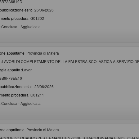
BB72A6819D
pubblicazione esito :
26/06/2026
imento procedura :
G01202
:
Conclusa - Aggiudicata
one appaltante :
Provincia di Matera
 :
LAVORI DI COMPLETAMENTO DELLA PALESTRA SCOLASTICA A SERVIZIO DEL 
ogia appalto :
Lavori
BB9F79EE10
pubblicazione esito :
23/06/2026
imento procedura :
G01211
:
Conclusa - Aggiudicata
one appaltante :
Provincia di Matera
ACCORDO QUADRO PER LA MANUTENZIONE STRAORDINARIA E MIGLIORAME