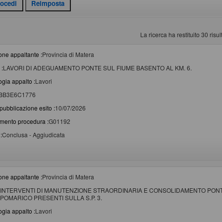
La ricerca ha restituito 30 risult
one appaltante :
Provincia di Matera
 :
LAVORI DI ADEGUAMENTO PONTE SUL FIUME BASENTO AL KM. 6.
ogia appalto :
Lavori
BB3E6C1776
pubblicazione esito :
10/07/2026
imento procedura :
G01192
:
Conclusa - Aggiudicata
one appaltante :
Provincia di Matera
INTERVENTI DI MANUTENZIONE STRAORDINARIA E CONSOLIDAMENTO PONTI
POMARICO PRESENTI SULLA S.P. 3.
ogia appalto :
Lavori