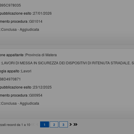
B95C978035
pubblicazione esito :
27/01/2026
imento procedura :
G01014
:
Conclusa - Aggiudicata
one appaltante :
Provincia di Matera
 :
LAVORI DI MESSA IN SICUREZZA DEI DISPOSITIVI DI RITENUTA STRADALE.
ogia appalto :
Lavori
B8D4970871
pubblicazione esito :
23/12/2025
imento procedura :
G00954
:
Conclusa - Aggiudicata
izzati record da 1 a 10