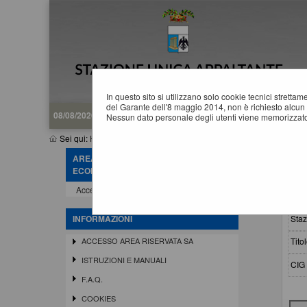
In questo sito si utilizzano solo cookie tecnici stretta
del Garante dell'8 maggio 2014, non è richiesto alcun 
08/08/2026 19:11
Nessun dato personale degli utenti viene memorizzato
Sei qui:
Home
»
Elenco operatori economici
»
Esiti affidamenti
AREA RISERVATA OPERATORE
E
ECONOMICO
Accedi - Registrati
Crit
Staz
INFORMAZIONI
Titol
ACCESSO AREA RISERVATA SA
ISTRUZIONI E MANUALI
CIG 
F.A.Q.
COOKIES