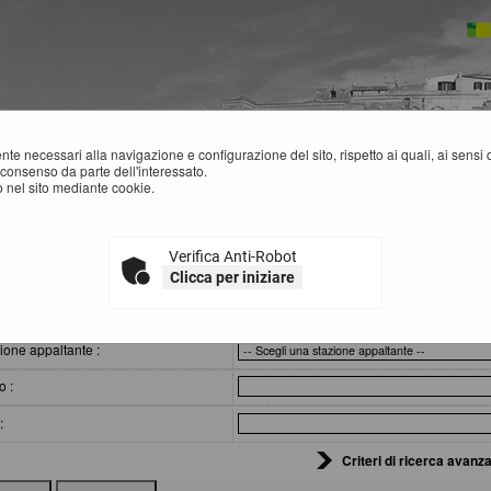
mente necessari alla navigazione e configurazione del sito, rispetto ai quali, ai sens
consenso da parte dell'interessato.
 nel sito mediante cookie.
Verifica Anti-Robot
SITI AFFIDAMENTI
Clicca per iniziare
eri di ricerca
ione appaltante :
o :
:
Criteri di ricerca avanza