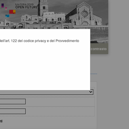
i dell'art. 122 del codice privacy e del Provvedimento
A
A
Grafica
Testo
Alto contrasto
A
ti