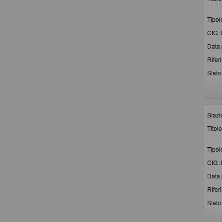
:
Tipol
CIG :
Data 
Rifer
Stato 
Stazi
Titolo
:
Tipol
CIG :
Data 
Rifer
Stato 