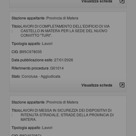
Visualizza scheda
Stazione appaltante :
Provincia di Matera
Titolo
LAVORI DI COMPLETAMENTO DELL'EDIFICIO DI VIA
:
CASTELLO IN MATERA PER LA SEDE DEL NUOVO
CONVITTO "TURI".
Tipologia appalto :
Lavori
CIG :
B95C978035
Data pubblicazione esito :
27/01/2026
Riferimento procedura :
G01014
Stato :
Conclusa - Aggiudicata
Visualizza scheda
Stazione appaltante :
Provincia di Matera
Titolo
LAVORI DI MESSA IN SICUREZZA DEI DISPOSITIVI DI
:
RITENUTA STRADALE. STRADE DELLA PROVINCIA DI
MATERA.
Tipologia appalto :
Lavori
CIG :
B8D4970871