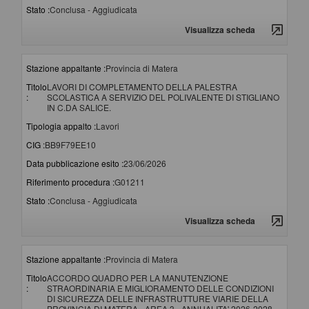
Stato :
Conclusa - Aggiudicata
Visualizza scheda
Stazione appaltante :
Provincia di Matera
Titolo
LAVORI DI COMPLETAMENTO DELLA PALESTRA
:
SCOLASTICA A SERVIZIO DEL POLIVALENTE DI STIGLIANO
IN C.DA SALICE.
Tipologia appalto :
Lavori
CIG :
BB9F79EE10
Data pubblicazione esito :
23/06/2026
Riferimento procedura :
G01211
Stato :
Conclusa - Aggiudicata
Visualizza scheda
Stazione appaltante :
Provincia di Matera
Titolo
ACCORDO QUADRO PER LA MANUTENZIONE
:
STRAORDINARIA E MIGLIORAMENTO DELLE CONDIZIONI
DI SICUREZZA DELLE INFRASTRUTTURE VIARIE DELLA
PROVINCIA DI MATERA - AREA 3 - ANNUALITA' 2026-2028.