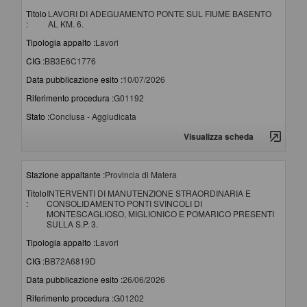
Titolo
LAVORI DI ADEGUAMENTO PONTE SUL FIUME BASENTO
:
AL KM. 6.
Tipologia appalto :
Lavori
CIG :
BB3E6C1776
Data pubblicazione esito :
10/07/2026
Riferimento procedura :
G01192
Stato :
Conclusa - Aggiudicata
Visualizza scheda
Stazione appaltante :
Provincia di Matera
Titolo
INTERVENTI DI MANUTENZIONE STRAORDINARIA E
:
CONSOLIDAMENTO PONTI SVINCOLI DI
MONTESCAGLIOSO, MIGLIONICO E POMARICO PRESENTI
SULLA S.P. 3.
Tipologia appalto :
Lavori
CIG :
BB72A6819D
Data pubblicazione esito :
26/06/2026
Riferimento procedura :
G01202