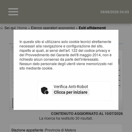
09/08/2026 04:03
Sei qui:
Home
»
Elenco operatori economici
»
Esiti affidamenti
ESITI AFFIDAMENTI
In questo sito si utilizzano solo cookie tecnici strettamente
necessari alla navigazione e configurazione del sito,
Criteri di ricerca
rispetto ai quali, ai sensi dell'art. 122 del codice privacy e
del Provvedimento del Garante dell'8 maggio 2014, non è
richiesto alcun consenso da parte dell'interessato.
Stazione
Nessun dato personale degli utenti viene memorizzato nel
appaltante :
sito mediante cookie.
Titolo :
CIG :
Verifica Anti-Robot
Clicca per iniziare
Criteri di ricerca avanzati
CONTENUTO AGGIORNATO AL 10/07/2026
La ricerca ha restituito 30 risultati.
Stazione appaltante :
Provincia di Matera