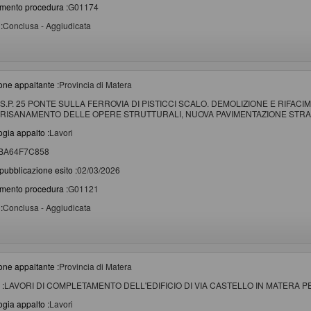
imento procedura :
G01174
:
Conclusa - Aggiudicata
one appaltante :
Provincia di Matera
S.P. 25 PONTE SULLA FERROVIA DI PISTICCI SCALO. DEMOLIZIONE E RIFACI
RISANAMENTO DELLE OPERE STRUTTURALI, NUOVA PAVIMENTAZIONE STRAD
ogia appalto :
Lavori
BA64F7C858
pubblicazione esito :
02/03/2026
imento procedura :
G01121
:
Conclusa - Aggiudicata
one appaltante :
Provincia di Matera
 :
LAVORI DI COMPLETAMENTO DELL'EDIFICIO DI VIA CASTELLO IN MATERA P
ogia appalto :
Lavori