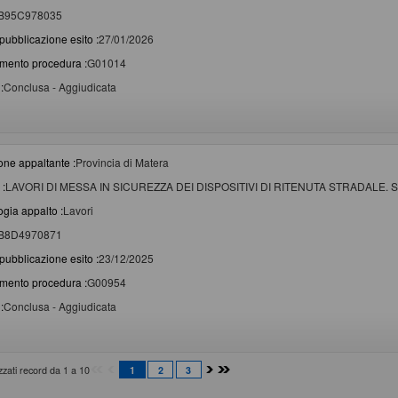
B95C978035
pubblicazione esito :
27/01/2026
imento procedura :
G01014
:
Conclusa - Aggiudicata
one appaltante :
Provincia di Matera
 :
LAVORI DI MESSA IN SICUREZZA DEI DISPOSITIVI DI RITENUTA STRADALE.
ogia appalto :
Lavori
B8D4970871
pubblicazione esito :
23/12/2025
imento procedura :
G00954
:
Conclusa - Aggiudicata
izzati record da 1 a 10