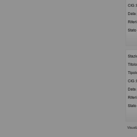
CIG :
Data 
Rifer
Stato 
Stazi
Titolo
Tipol
CIG :
Data 
Rifer
Stato 
Visual