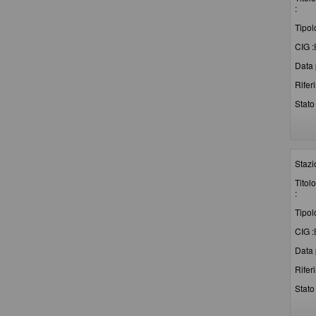
:
Tipol
CIG :
Data 
Rifer
Stato 
Stazi
Titolo
:
Tipol
CIG :
Data 
Rifer
Stato 