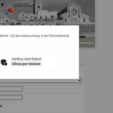
i dell'art. 122 del codice privacy e del Provvedimento
A
A
Grafica
Testo
Alto contrasto
A
Verifica Anti-Robot
Clicca per iniziare
ti