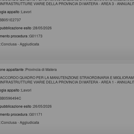
INFRASTRUTTURE VIARIE DELLA PROVINCIA DI MATERA - AREA 3 - ANNUALITA
ogia appalto :
Lavori
BB051E2737
pubblicazione esito :
28/05/2026
imento procedura :
G01173
:
Conclusa - Aggiudicata
one appaltante :
Provincia di Matera
ACCORDO QUADRO PER LA MANUTENZIONE STRAORDINARIA E MIGLIORAME
INFRASTRUTTURE VIARIE DELLA PROVINCIA DI MATERA - AREA 1 - ANNUALITA
ogia appalto :
Lavori
BB0596494C
pubblicazione esito :
26/05/2026
imento procedura :
G01171
:
Conclusa - Aggiudicata