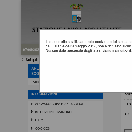
In questo sito si utilizzano solo cookie tecnici stretta
del Garante dell'8 maggio 2014, non è richiesto alcun 
07/08/2026 15:33
Nessun dato personale degli utenti viene memorizzato
Sei qui:
Home
»
Elenco operatori economici
»
Esiti affidamenti
AREA RISERVATA OPERATORE
E
ECONOMICO
Accedi - Registrati
Crit
Staz
INFORMAZIONI
Titol
ACCESSO AREA RISERVATA SA
ISTRUZIONI E MANUALI
CIG 
F.A.Q.
COOKIES