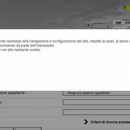
mente necessari alla navigazione e configurazione del sito, rispetto ai quali, ai sens
consenso da parte dell'interessato.
 nel sito mediante cookie.
SITI AFFIDAMENTI
eri di ricerca
ione appaltante :
o :
:
Criteri di ricerca avanza