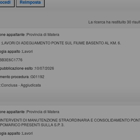
La ricerca ha restituito 30 risult
one appaltante :
Provincia di Matera
 :
LAVORI DI ADEGUAMENTO PONTE SUL FIUME BASENTO AL KM. 6.
ogia appalto :
Lavori
BB3E6C1776
pubblicazione esito :
10/07/2026
imento procedura :
G01192
:
Conclusa - Aggiudicata
one appaltante :
Provincia di Matera
INTERVENTI DI MANUTENZIONE STRAORDINARIA E CONSOLIDAMENTO PONTI
POMARICO PRESENTI SULLA S.P. 3.
ogia appalto :
Lavori