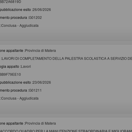
BB72A6819D
pubblicazione esito :
26/06/2026
imento procedura :
G01202
:
Conclusa - Aggiudicata
one appaltante :
Provincia di Matera
 :
LAVORI DI COMPLETAMENTO DELLA PALESTRA SCOLASTICA A SERVIZIO DEL 
ogia appalto :
Lavori
BB9F79EE10
pubblicazione esito :
23/06/2026
imento procedura :
G01211
:
Conclusa - Aggiudicata
one appaltante :
Provincia di Matera
ACCORDO QUADRO PER LA MANUTENZIONE STRAORDINARIA E MIGLIORAME