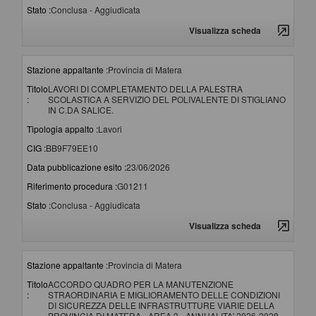
Stato :
Conclusa - Aggiudicata
Visualizza scheda
Stazione appaltante :
Provincia di Matera
Titolo
LAVORI DI COMPLETAMENTO DELLA PALESTRA
:
SCOLASTICA A SERVIZIO DEL POLIVALENTE DI STIGLIANO
IN C.DA SALICE.
Tipologia appalto :
Lavori
CIG :
BB9F79EE10
Data pubblicazione esito :
23/06/2026
Riferimento procedura :
G01211
Stato :
Conclusa - Aggiudicata
Visualizza scheda
Stazione appaltante :
Provincia di Matera
Titolo
ACCORDO QUADRO PER LA MANUTENZIONE
:
STRAORDINARIA E MIGLIORAMENTO DELLE CONDIZIONI
DI SICUREZZA DELLE INFRASTRUTTURE VIARIE DELLA
PROVINCIA DI MATERA - AREA 3 - ANNUALITA' 2026-2028.