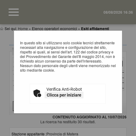
08/08/2026 16:36
Sei qui:
Home
»
Elenco operatori economici
»
Esiti affidamenti
ESITI AFFIDAMENTI
In questo sito si utilizzano solo cookie tecnici strettamente
necessari alla navigazione e configurazione del sito,
Criteri di ricerca
rispetto ai quali, ai sensi dell'art. 122 del codice privacy e
del Provvedimento del Garante dell'8 maggio 2014, non è
richiesto alcun consenso da parte dell'interessato.
Stazione
Nessun dato personale degli utenti viene memorizzato nel
appaltante :
sito mediante cookie.
Titolo :
CIG :
Verifica Anti-Robot
Clicca per iniziare
Criteri di ricerca avanzati
CONTENUTO AGGIORNATO AL 10/07/2026
La ricerca ha restituito 30 risultati.
Stazione appaltante :
Provincia di Matera