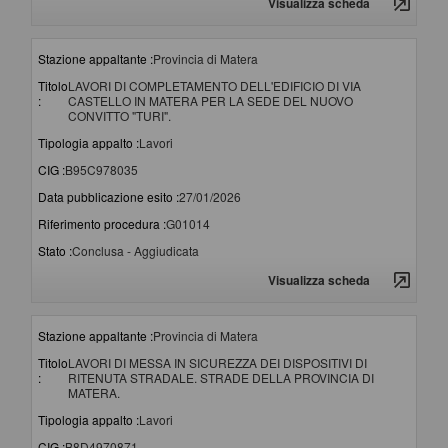
Visualizza scheda
Stazione appaltante :
Provincia di Matera
Titolo
LAVORI DI COMPLETAMENTO DELL'EDIFICIO DI VIA
:
CASTELLO IN MATERA PER LA SEDE DEL NUOVO
CONVITTO "TURI".
Tipologia appalto :
Lavori
CIG :
B95C978035
Data pubblicazione esito :
27/01/2026
Riferimento procedura :
G01014
Stato :
Conclusa - Aggiudicata
Visualizza scheda
Stazione appaltante :
Provincia di Matera
Titolo
LAVORI DI MESSA IN SICUREZZA DEI DISPOSITIVI DI
:
RITENUTA STRADALE. STRADE DELLA PROVINCIA DI
MATERA.
Tipologia appalto :
Lavori
CIG :
B8D4970871