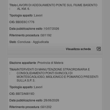
Titolo
LAVORI DI ADEGUAMENTO PONTE SUL FIUME BASENTO
:
AL KM. 6.
Tipologia appalto :
Lavori
CIG :
BB3E6C1776
Data pubblicazione esito :
10/07/2026
Riferimento procedura :
G01192
Stato :
Conclusa - Aggiudicata
Visualizza scheda
Stazione appaltante :
Provincia di Matera
Titolo
INTERVENTI DI MANUTENZIONE STRAORDINARIA E
:
CONSOLIDAMENTO PONTI SVINCOLI DI
MONTESCAGLIOSO, MIGLIONICO E POMARICO PRESENTI
SULLA S.P. 3.
Tipologia appalto :
Lavori
CIG :
BB72A6819D
Data pubblicazione esito :
26/06/2026
Riferimento procedura :
G01202