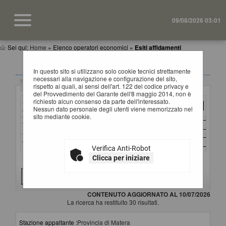
09/08/2026 03:01
Sei qui:
Home
»
Elenco operatori economici
»
Esiti affidamenti
ESITI AFFIDAMENTI
In questo sito si utilizzano solo cookie tecnici strettamente
necessari alla navigazione e configurazione del sito,
Criteri di ricerca
rispetto ai quali, ai sensi dell'art. 122 del codice privacy e
del Provvedimento del Garante dell'8 maggio 2014, non è
richiesto alcun consenso da parte dell'interessato.
Stazione
Nessun dato personale degli utenti viene memorizzato nel
appaltante :
sito mediante cookie.
Titolo :
CIG :
Verifica Anti-Robot
Clicca per iniziare
Criteri di ricerca avanzati
CONTENUTO AGGIORNATO AL 10/07/2026
La ricerca ha restituito 30 risultati.
Stazione appaltante :
Provincia di Matera