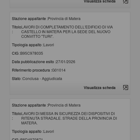
Visualizza scheda
Stazione appaltante :
Provincia di Matera
Titolo
LAVORI DI COMPLETAMENTO DELL'EDIFICIO DI VIA
:
CASTELLO IN MATERA PER LA SEDE DEL NUOVO
CONVITTO "TURI".
Tipologia appalto :
Lavori
CIG :
B95C978035
Data pubblicazione esito :
27/01/2026
Riferimento procedura :
G01014
Stato :
Conclusa - Aggiudicata
Visualizza scheda
Stazione appaltante :
Provincia di Matera
Titolo
LAVORI DI MESSA IN SICUREZZA DEI DISPOSITIVI DI
:
RITENUTA STRADALE. STRADE DELLA PROVINCIA DI
MATERA.
Tipologia appalto :
Lavori
CIG :
B8D4970871