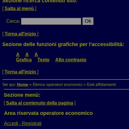
Sezione ricerca contenuti sito:
[
Salta al menù
]
Cerca
:
[
Torna all'inizio
]
Sezione delle funzioni grafiche per l'accessibilità:
A
A
A
Grafica
Testo
Alto contrasto
[
Torna all'inizio
]
Sei qui:
Home
»
Elenco operatori economici
»
Esiti affidamenti
Sezione menù:
[
Salta al contenuto della pagina
]
Area riservata operatore economico
Accedi - Registrati