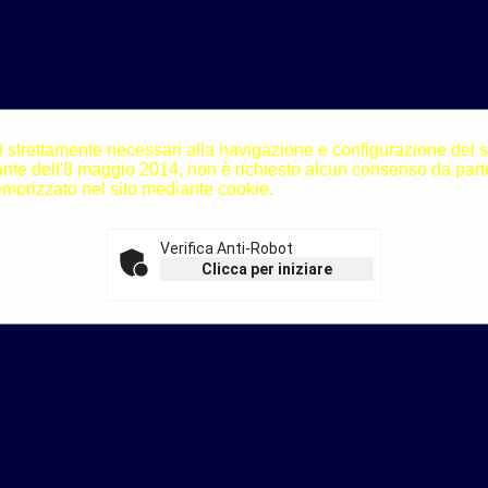
i strettamente necessari alla navigazione e configurazione del sito
N]
te dell'8 maggio 2014, non è richiesto alcun consenso da parte
morizzato nel sito mediante cookie.
nde
[V]
sto
[X]
Verifica Anti-Robot
Clicca per iniziare