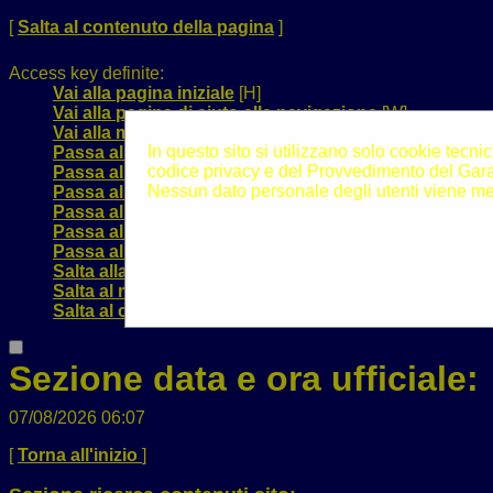
[
Salta al contenuto della pagina
]
Access key definite:
Vai alla pagina iniziale
[H]
Vai alla pagina di aiuto alla navigazione
[W]
Vai alla mappa del sito
[Y]
In questo sito si utilizzano solo cookie tecnic
Passa al testo con caratteri di dimensione standard
[
codice privacy e del Provvedimento del Garan
Passa al testo con caratteri di dimensione grande
[B]
Nessun dato personale degli utenti viene me
Passa al testo con caratteri di dimensione molto gra
Passa alla visualizzazione grafica
[G]
Passa alla visualizzazione solo testo
[T]
Passa alla visualizzazione in alto contrasto e solo te
Salta alla ricerca di contenuti
[S]
Salta al menù
[1]
Salta al contenuto della pagina
[2]
Sezione data e ora ufficiale:
07/08/2026 06:07
[
Torna all'inizio
]