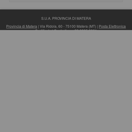
S.U.A. PROVINCIA DI MATERA
Provincia di Matera
| Via Ridola, 60 - 75100 Matera (MT) |
Posta Elettronica
Certificata
| Centralino: +39 0835 3061