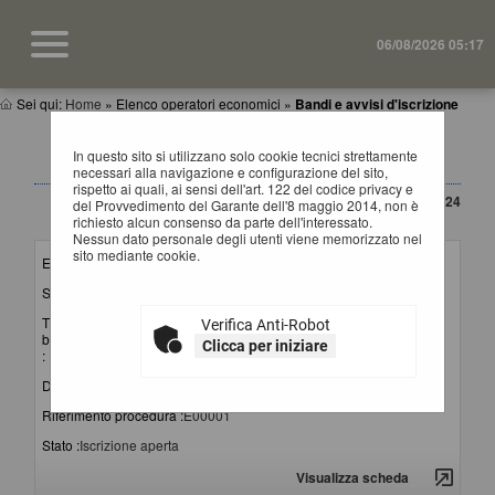
06/08/2026 05:17
Sei qui:
Home
»
Elenco operatori economici
»
Bandi e avvisi d'iscrizione
BANDI E AVVISI D'ISCRIZIONE PER ELENCHI
In questo sito si utilizzano solo cookie tecnici strettamente
OPERATORI ECONOMICI
necessari alla navigazione e configurazione del sito,
rispetto ai quali, ai sensi dell'art. 122 del codice privacy e
CONTENUTO AGGIORNATO AL 20/03/2024
del Provvedimento del Garante dell'8 maggio 2014, non è
La ricerca ha restituito 1 risultati.
richiesto alcun consenso da parte dell'interessato.
Nessun dato personale degli utenti viene memorizzato nel
sito mediante cookie.
Elenco per :
Lavori-Forniture-Servizi
Stazione appaltante :
SUA Provincia di Matera
Titolo
Avviso pubblico per la formazione e la gestione
Verifica Anti-Robot
bando/avviso
dell'elenco di operatori economici per affidamenti di
Clicca per iniziare
:
lavori, servizi e forniture
Data pubblicazione :
06/12/2023
Riferimento procedura :
E00001
Stato :
Iscrizione aperta
Visualizza scheda