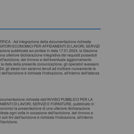
- Ad integrazione della documentazione richiesta
ATORI ECONOMICI PER AFFIDAMENTI DI LAVORI, SERVIZI
one pubblicata sul portale in data 17.01.2024, la Stazione
a ulteriore dichiarazione integrativa dei requisiti posseduti
ll'iscrizione, del rinnovo e dell'eventuale aggiornamento
 e la data della presente comunicazione, gli operatori avessero
4, gli stessi non saranno tenuti ad inoltrare nuovamente la
ell'iscrizione è richiesta l'indicazione, all'interno dell'istanza
la documentazione richiesta dall'AVVISO PUBBLICO PER LA
TI DI LAVORI, SERVIZI E FORNITURE, pubblicato in
conomici la presentazione di una ulteriore dichiarazione
rata ogni volta in occasione dell'iscrizione, del rinnovo e
li fini dell'iscrizione è richiesta l'indicazione, all'interno
l'iscrizione.