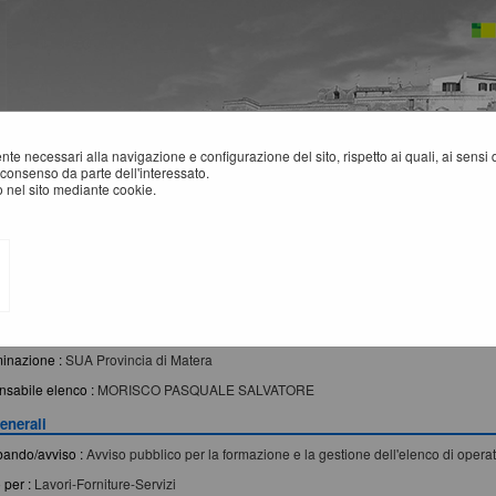
mente necessari alla navigazione e configurazione del sito, rispetto ai quali, ai sens
consenso da parte dell'interessato.
 nel sito mediante cookie.
crizione
ETTAGLIO BANDO D'ISCRIZIONE PER ELENCHI OPERATORI
one appaltante
inazione :
SUA Provincia di Matera
sabile elenco :
MORISCO PASQUALE SALVATORE
enerali
 bando/avviso :
Avviso pubblico per la formazione e la gestione dell'elenco di operator
 per :
Lavori-Forniture-Servizi