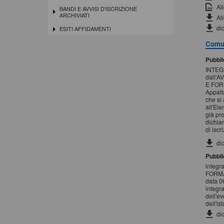
Al
BANDI E AVVISI D'ISCRIZIONE
ARCHIVIATI
Al
di
ESITI AFFIDAMENTI
Comun
Pubbli
INTEG
dall'
E FORN
Appalt
che si
all'El
già pr
dichiar
di iscr
di
Pubbli
integr
FORMA
data 0
integra
dell'ev
dell'is
di