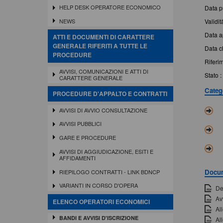
HELP DESK OPERATORE ECONOMICO
Data p
Validit
NEWS
Data ap
ATTI E DOCUMENTI DI CARATTERE
GENERALE RIFERITI A TUTTE LE
Data ch
PROCEDURE
Riferi
AVVISI, COMUNICAZIONI E ATTI DI
Stato :
CARATTERE GENERALE
Categ
PROCEDURE D'APPALTO E CONTRATTI
AVVISI DI AVVIO CONSULTAZIONE
AVVISI PUBBLICI
GARE E PROCEDURE
AVVISI DI AGGIUDICAZIONE, ESITI E
AFFIDAMENTI
Docu
RIEPILOGO CONTRATTI - LINK BDNCP
VARIANTI IN CORSO D'OPERA
De
Av
ELENCO OPERATORI ECONOMICI
Al
BANDI E AVVISI D'ISCRIZIONE
Al