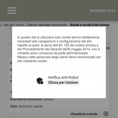
06/08/2026 20:05
Sei qui:
Home
»
Elenco operatori economici
»
Bandi e avvisi d'iscrizione
BANDI E AVVISI D'ISCRIZIONE PER ELENCHI
In questo sito si utilizzano solo cookie tecnici strettamente
OPERATORI ECONOMICI
necessari alla navigazione e configurazione del sito,
rispetto ai quali, ai sensi dell'art. 122 del codice privacy e
CONTENUTO AGGIORNATO AL 20/03/2024
del Provvedimento del Garante dell'8 maggio 2014, non è
La ricerca ha restituito 1 risultati.
richiesto alcun consenso da parte dell'interessato.
Nessun dato personale degli utenti viene memorizzato nel
sito mediante cookie.
Elenco per :
Lavori-Forniture-Servizi
Stazione appaltante :
SUA Provincia di Matera
Titolo
Avviso pubblico per la formazione e la gestione
Verifica Anti-Robot
bando/avviso
dell'elenco di operatori economici per affidamenti di
Clicca per iniziare
:
lavori, servizi e forniture
Data pubblicazione :
06/12/2023
Riferimento procedura :
E00001
Stato :
Iscrizione aperta
Visualizza scheda