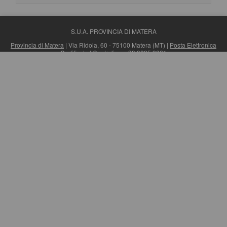
S.U.A. PROVINCIA DI MATERA
Provincia di Matera
| Via Ridola, 60 - 75100 Matera (MT) |
Posta Elettronica
Certificata
| Centralino: +39 0835 3061