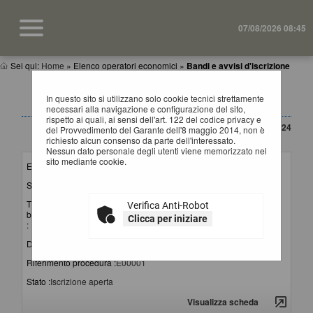
07/08/2026 08:45
Sei qui:
Home
»
Elenco operatori economici
»
Bandi e avvisi d'iscrizione
BANDI E AVVISI D'ISCRIZIONE PER ELENCHI
In questo sito si utilizzano solo cookie tecnici strettamente
OPERATORI ECONOMICI
necessari alla navigazione e configurazione del sito,
rispetto ai quali, ai sensi dell'art. 122 del codice privacy e
CONTENUTO AGGIORNATO AL 20/03/2024
del Provvedimento del Garante dell'8 maggio 2014, non è
La ricerca ha restituito 1 risultati.
richiesto alcun consenso da parte dell'interessato.
Nessun dato personale degli utenti viene memorizzato nel
sito mediante cookie.
Elenco per :
Lavori-Forniture-Servizi
Stazione appaltante :
SUA Provincia di Matera
Titolo
Avviso pubblico per la formazione e la gestione
Verifica Anti-Robot
bando/avviso
dell'elenco di operatori economici per affidamenti di
Clicca per iniziare
:
lavori, servizi e forniture
Data pubblicazione :
06/12/2023
Riferimento procedura :
E00001
Stato :
Iscrizione aperta
Visualizza scheda