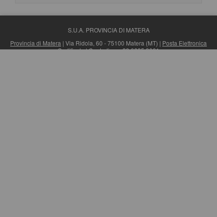
S.U.A. PROVINCIA DI MATERA
Provincia di Matera
| Via Ridola, 60 - 75100 Matera (MT) |
Posta Elettronica
Certificata
| Centralino: +39 0835 3061