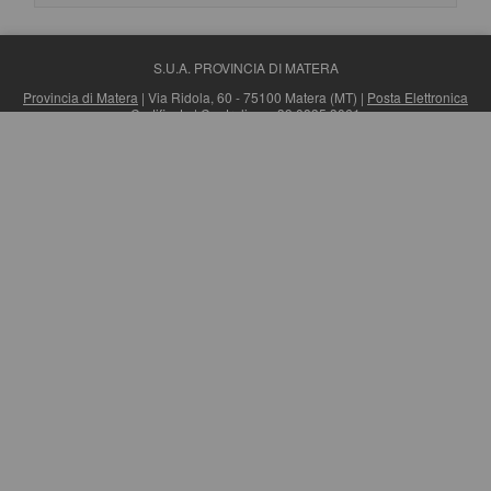
S.U.A. PROVINCIA DI MATERA
Provincia di Matera
| Via Ridola, 60 - 75100 Matera (MT) |
Posta Elettronica
Certificata
| Centralino: +39 0835 3061