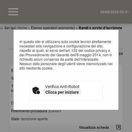
08/08/2026 05:41
Sei qui:
Home
»
Elenco operatori economici
»
Bandi e avvisi d'iscrizione
BANDI E AVVISI D'ISCRIZIONE PER ELENCHI
In questo sito si utilizzano solo cookie tecnici strettamente
OPERATORI ECONOMICI
necessari alla navigazione e configurazione del sito,
rispetto ai quali, ai sensi dell'art. 122 del codice privacy e
CONTENUTO AGGIORNATO AL 20/03/2024
del Provvedimento del Garante dell'8 maggio 2014, non è
La ricerca ha restituito 1 risultati.
richiesto alcun consenso da parte dell'interessato.
Nessun dato personale degli utenti viene memorizzato nel
sito mediante cookie.
Elenco per :
Lavori-Forniture-Servizi
Stazione appaltante :
SUA Provincia di Matera
Titolo
Avviso pubblico per la formazione e la gestione
Verifica Anti-Robot
bando/avviso
dell'elenco di operatori economici per affidamenti di
Clicca per iniziare
:
lavori, servizi e forniture
Data pubblicazione :
06/12/2023
Riferimento procedura :
E00001
Stato :
Iscrizione aperta
Visualizza scheda