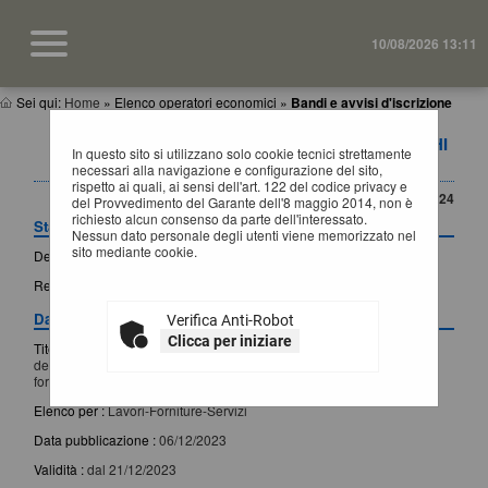
10/08/2026 13:11
Sei qui:
Home
»
Elenco operatori economici
»
Bandi e avvisi d'iscrizione
DETTAGLIO BANDO D'ISCRIZIONE PER ELENCHI
In questo sito si utilizzano solo cookie tecnici strettamente
OPERATORI
necessari alla navigazione e configurazione del sito,
rispetto ai quali, ai sensi dell'art. 122 del codice privacy e
CONTENUTO AGGIORNATO AL 20/03/2024
del Provvedimento del Garante dell'8 maggio 2014, non è
richiesto alcun consenso da parte dell'interessato.
Stazione appaltante
Nessun dato personale degli utenti viene memorizzato nel
sito mediante cookie.
Denominazione :
SUA Provincia di Matera
Responsabile elenco :
MORISCO PASQUALE SALVATORE
Dati generali
Verifica Anti-Robot
Clicca per iniziare
Titolo bando/avviso :
Avviso pubblico per la formazione e la gestione
dell'elenco di operatori economici per affidamenti di lavori, servizi e
forniture
Elenco per :
Lavori-Forniture-Servizi
Data pubblicazione :
06/12/2023
Validità :
dal 21/12/2023