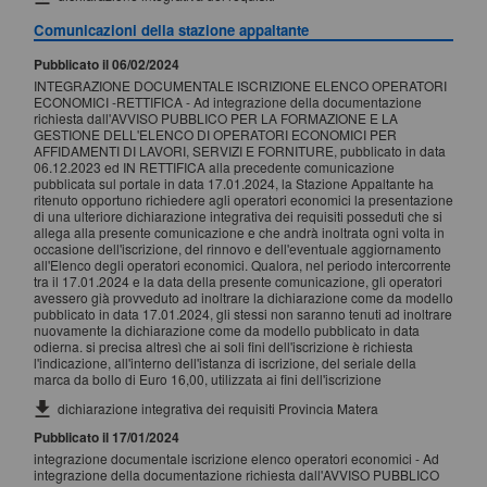
Comunicazioni della stazione appaltante
Pubblicato il 06/02/2024
INTEGRAZIONE DOCUMENTALE ISCRIZIONE ELENCO OPERATORI
ECONOMICI -RETTIFICA - Ad integrazione della documentazione
richiesta dall'AVVISO PUBBLICO PER LA FORMAZIONE E LA
GESTIONE DELL'ELENCO DI OPERATORI ECONOMICI PER
AFFIDAMENTI DI LAVORI, SERVIZI E FORNITURE, pubblicato in data
06.12.2023 ed IN RETTIFICA alla precedente comunicazione
pubblicata sul portale in data 17.01.2024, la Stazione Appaltante ha
ritenuto opportuno richiedere agli operatori economici la presentazione
di una ulteriore dichiarazione integrativa dei requisiti posseduti che si
allega alla presente comunicazione e che andrà inoltrata ogni volta in
occasione dell'iscrizione, del rinnovo e dell'eventuale aggiornamento
all'Elenco degli operatori economici. Qualora, nel periodo intercorrente
tra il 17.01.2024 e la data della presente comunicazione, gli operatori
avessero già provveduto ad inoltrare la dichiarazione come da modello
pubblicato in data 17.01.2024, gli stessi non saranno tenuti ad inoltrare
nuovamente la dichiarazione come da modello pubblicato in data
odierna. si precisa altresì che ai soli fini dell'iscrizione è richiesta
l'indicazione, all'interno dell'istanza di iscrizione, del seriale della
marca da bollo di Euro 16,00, utilizzata ai fini dell'iscrizione
dichiarazione integrativa dei requisiti Provincia Matera
Pubblicato il 17/01/2024
integrazione documentale iscrizione elenco operatori economici - Ad
integrazione della documentazione richiesta dall'AVVISO PUBBLICO