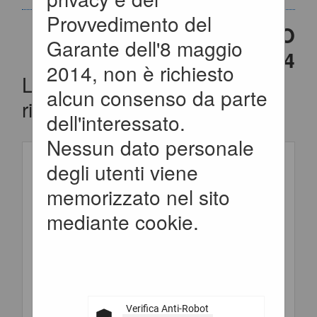
Provvedimento del
CONTENUTO AGGIORNATO
Garante dell'8 maggio
AL 20/03/2024
2014, non è richiesto
La ricerca ha restituito 1
alcun consenso da parte
risultati.
dell'interessato.
Nessun dato personale
degli utenti viene
Elenco
Lavori-Forniture-
memorizzato nel sito
per :
Servizi
mediante cookie.
Stazione
SUA Provincia
appaltante :
di Matera
Titolo
Avviso
Verifica Anti-Robot