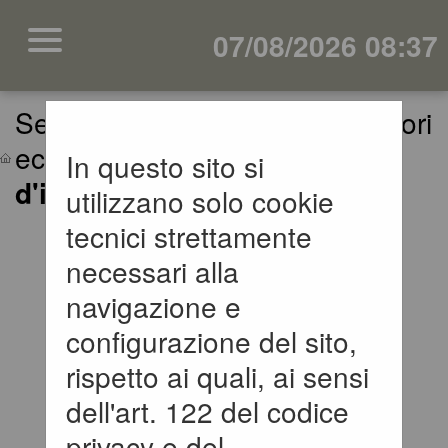
07/08/2026 08:37
Sei qui:
Home
»
Elenco operatori
economici
»
Bandi e avvisi
In questo sito si
d'iscrizione
utilizzano solo cookie
tecnici strettamente
BANDI E AVVISI
necessari alla
D'ISCRIZIONE PER
navigazione e
ELENCHI
configurazione del sito,
rispetto ai quali, ai sensi
OPERATORI
dell'art. 122 del codice
ECONOMICI
privacy e del