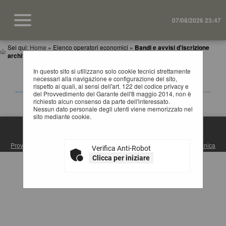
07/08/2026 23:47
Sei qui:
Home
»
Elenco operatori economici
»
Bandi e avvisi d'iscrizione
archiviati
In questo sito si utilizzano solo cookie tecnici strettamente
BANDI E AVVISI D'ISCRIZIONE ARCHIVIATI PER
necessari alla navigazione e configurazione del sito,
ELENCHI OPERATORI ECONOMICI
rispetto ai quali, ai sensi dell'art. 122 del codice privacy e
del Provvedimento del Garante dell'8 maggio 2014, non è
La ricerca ha restituito 0 risultati.
richiesto alcun consenso da parte dell'interessato.
Nessun dato personale degli utenti viene memorizzato nel
sito mediante cookie.
S.U.A. PROVINCIA DI MATERA
Provincia di Matera
| Via Ridola, 60 - 75100 Matera (MT) |
Posta Elettronica
Verifica Anti-Robot
Certificata
| Centralino: +39 0835 3061
Clicca per iniziare