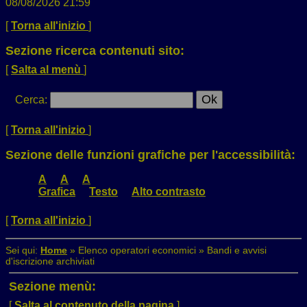
08/08/2026 21:59
[
Torna all'inizio
]
Sezione ricerca contenuti sito:
[
Salta al menù
]
Cerca
:
[
Torna all'inizio
]
Sezione delle funzioni grafiche per l'accessibilità:
A
A
A
Grafica
Testo
Alto contrasto
[
Torna all'inizio
]
Sei qui:
Home
»
Elenco operatori economici
»
Bandi e avvisi
d'iscrizione archiviati
Sezione menù:
[
Salta al contenuto della pagina
]