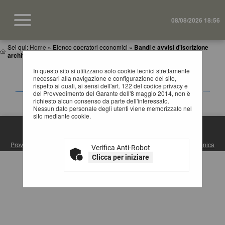
08/08/2026 18:56
Sei qui:
Home
»
Elenco operatori economici
»
Bandi e avvisi d'iscrizione
archiviati
In questo sito si utilizzano solo cookie tecnici strettamente
BANDI E AVVISI D'ISCRIZIONE ARCHIVIATI PER
necessari alla navigazione e configurazione del sito,
ELENCHI OPERATORI ECONOMICI
rispetto ai quali, ai sensi dell'art. 122 del codice privacy e
del Provvedimento del Garante dell'8 maggio 2014, non è
La ricerca ha restituito 0 risultati.
richiesto alcun consenso da parte dell'interessato.
Nessun dato personale degli utenti viene memorizzato nel
sito mediante cookie.
S.U.A. PROVINCIA DI MATERA
Provincia di Matera
| Via Ridola, 60 - 75100 Matera (MT) |
Posta Elettronica
Verifica Anti-Robot
Certificata
| Centralino: +39 0835 3061
Clicca per iniziare