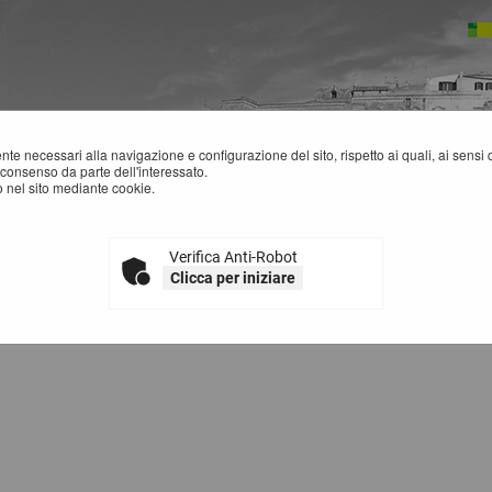
mente necessari alla navigazione e configurazione del sito, rispetto ai quali, ai sens
consenso da parte dell'interessato.
 nel sito mediante cookie.
rizione archiviati
Verifica Anti-Robot
ANDI E AVVISI D'ISCRIZIONE ARCHIVIATI PER ELENCHI OP
Clicca per iniziare
La ricerca ha restituito 0 risulta