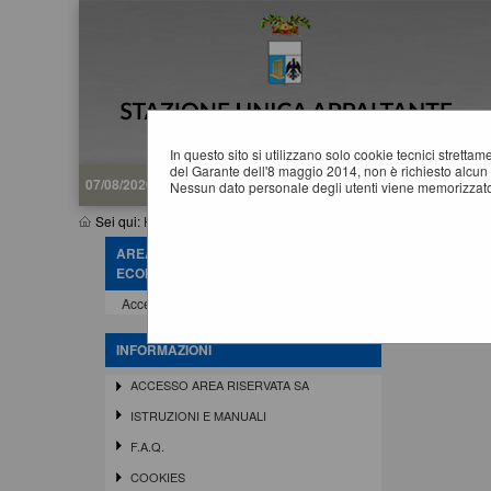
In questo sito si utilizzano solo cookie tecnici stretta
del Garante dell'8 maggio 2014, non è richiesto alcun 
07/08/2026 07:00
Nessun dato personale degli utenti viene memorizzato
Sei qui:
Home
»
Elenco operatori economici
»
Bandi e avvisi d'isc
AREA RISERVATA OPERATORE
B
ECONOMICO
Accedi - Registrati
INFORMAZIONI
ACCESSO AREA RISERVATA SA
ISTRUZIONI E MANUALI
F.A.Q.
COOKIES