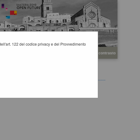
i dell'art. 122 del codice privacy e del Provvedimento
A
A
Grafica
Testo
Alto contrasto
A
ERATORI ECONOMICI
ti.