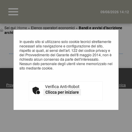
09/08/2026 14:12
Sei qui:
Home
»
Elenco operatori economici
»
Bandi e avvisi d'iscrizione
archiviati
In questo sito si utilizzano solo cookie tecnici strettamente
BANDI E AVVISI D'ISCRIZIONE ARCHIVIATI PER
necessari alla navigazione e configurazione del sito,
ELENCHI OPERATORI ECONOMICI
rispetto ai quali, ai sensi dell'art. 122 del codice privacy e
del Provvedimento del Garante dell'8 maggio 2014, non è
La ricerca ha restituito 0 risultati.
richiesto alcun consenso da parte dell'interessato.
Nessun dato personale degli utenti viene memorizzato nel
sito mediante cookie.
S.U.A. PROVINCIA DI MATERA
Provincia di Matera
| Via Ridola, 60 - 75100 Matera (MT) |
Posta Elettronica
Verifica Anti-Robot
Certificata
| Centralino: +39 0835 3061
Clicca per iniziare