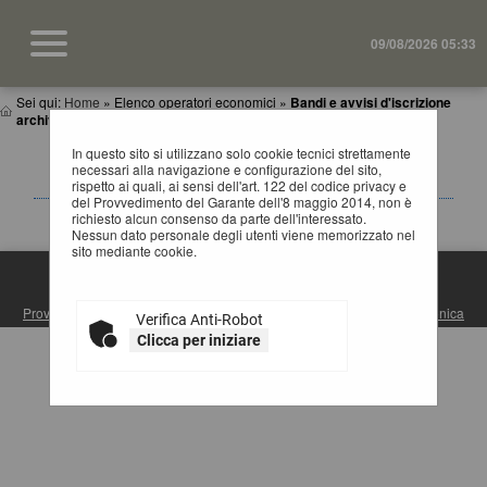
09/08/2026 05:33
Sei qui:
Home
»
Elenco operatori economici
»
Bandi e avvisi d'iscrizione
archiviati
In questo sito si utilizzano solo cookie tecnici strettamente
BANDI E AVVISI D'ISCRIZIONE ARCHIVIATI PER
necessari alla navigazione e configurazione del sito,
ELENCHI OPERATORI ECONOMICI
rispetto ai quali, ai sensi dell'art. 122 del codice privacy e
del Provvedimento del Garante dell'8 maggio 2014, non è
La ricerca ha restituito 0 risultati.
richiesto alcun consenso da parte dell'interessato.
Nessun dato personale degli utenti viene memorizzato nel
sito mediante cookie.
S.U.A. PROVINCIA DI MATERA
Provincia di Matera
| Via Ridola, 60 - 75100 Matera (MT) |
Posta Elettronica
Verifica Anti-Robot
Certificata
| Centralino: +39 0835 3061
Clicca per iniziare