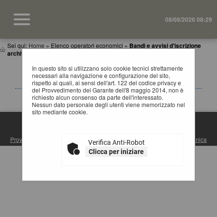
08/08/2026 08:29
Sei qui:
Home
»
Elenco operatori economici
»
Bandi e avvisi d'iscrizione
archiviati
In questo sito si utilizzano solo cookie tecnici strettamente
BANDI E AVVISI D'ISCRIZIONE ARCHIVIATI PER
necessari alla navigazione e configurazione del sito,
ELENCHI OPERATORI ECONOMICI
rispetto ai quali, ai sensi dell'art. 122 del codice privacy e
del Provvedimento del Garante dell'8 maggio 2014, non è
La ricerca ha restituito 0 risultati.
richiesto alcun consenso da parte dell'interessato.
Nessun dato personale degli utenti viene memorizzato nel
sito mediante cookie.
S.U.A. PROVINCIA DI MATERA
Provincia di Matera
| Via Ridola, 60 - 75100 Matera (MT) |
Posta Elettronica
Verifica Anti-Robot
Certificata
| Centralino: +39 0835 3061
Clicca per iniziare