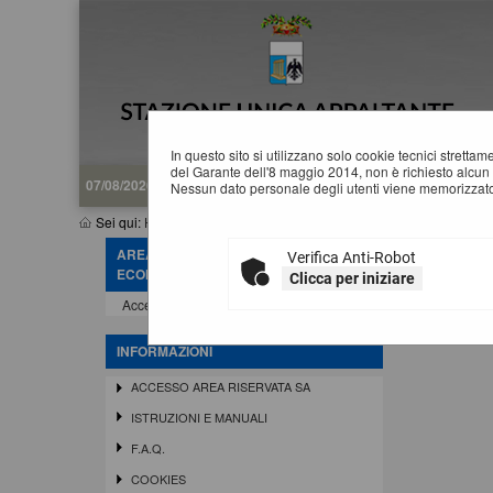
In questo sito si utilizzano solo cookie tecnici stretta
del Garante dell'8 maggio 2014, non è richiesto alcun 
07/08/2026 11:37
Nessun dato personale degli utenti viene memorizzato
Sei qui:
Home
»
Elenco operatori economici
»
Bandi e avvisi d'isc
AREA RISERVATA OPERATORE
Verifica Anti-Robot
B
ECONOMICO
Clicca per iniziare
Accedi - Registrati
INFORMAZIONI
ACCESSO AREA RISERVATA SA
ISTRUZIONI E MANUALI
F.A.Q.
COOKIES