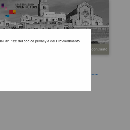
i dell'art. 122 del codice privacy e del Provvedimento
A
A
Grafica
Testo
Alto contrasto
A
ERATORI ECONOMICI
ti.