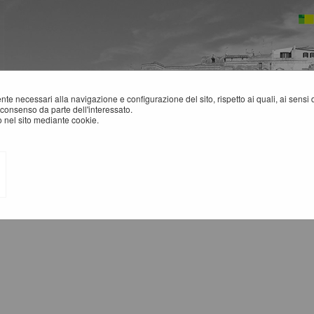
mente necessari alla navigazione e configurazione del sito, rispetto ai quali, ai sens
consenso da parte dell'interessato.
 nel sito mediante cookie.
rizione archiviati
ANDI E AVVISI D'ISCRIZIONE ARCHIVIATI PER ELENCHI OP
La ricerca ha restituito 0 risulta