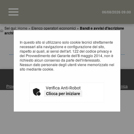
06/08/2026 09:00
Sei qui:
Home
»
Elenco operatori economici
»
Bandi e avvisi d'iscrizione
archiviati
In questo sito si utilizzano solo cookie tecnici strettamente
BANDI E AVVISI D'ISCRIZIONE ARCHIVIATI PER
necessari alla navigazione e configurazione del sito,
ELENCHI OPERATORI ECONOMICI
rispetto ai quali, ai sensi dell'art. 122 del codice privacy e
del Provvedimento del Garante dell'8 maggio 2014, non è
La ricerca ha restituito 0 risultati.
richiesto alcun consenso da parte dell'interessato.
Nessun dato personale degli utenti viene memorizzato nel
sito mediante cookie.
S.U.A. PROVINCIA DI MATERA
Provincia di Matera
| Via Ridola, 60 - 75100 Matera (MT) |
Posta Elettronica
Verifica Anti-Robot
Certificata
| Centralino: +39 0835 3061
Clicca per iniziare