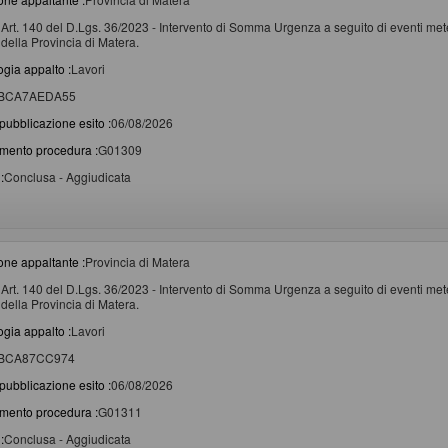
Art. 140 del D.Lgs. 36/2023 - Intervento di Somma Urgenza a seguito di eventi metere
della Provincia di Matera.
ogia appalto :
Lavori
BCA7AEDA55
pubblicazione esito :
06/08/2026
imento procedura :
G01309
:
Conclusa - Aggiudicata
one appaltante :
Provincia di Matera
Art. 140 del D.Lgs. 36/2023 - Intervento di Somma Urgenza a seguito di eventi metere
della Provincia di Matera.
ogia appalto :
Lavori
BCA87CC974
pubblicazione esito :
06/08/2026
imento procedura :
G01311
:
Conclusa - Aggiudicata