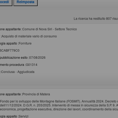
La ricerca ha restituito 807 risul
one appaltante :
Comune di Nova Siri - Settore Tecnico
 :
Acquisto di materiale vario di consumo
ogia appalto :
Forniture
BCABF779C0
pubblicazione esito :
07/08/2026
imento procedura :
G01314
:
Conclusa - Aggiudicata
one appaltante :
Provincia di Matera
Fondo per lo sviluppo delle Montagne Italiane (FOSMIT). Annualità 2024. Decreto d
dell11/12/2024. D.G.R. n. 203/2025. Intervento di messa in sicurezza della S.P. 9. Aff
economica, progettazione esecutiva, direzione dei lavori, coordinamento della sicu
ogia appalto :
Servizi