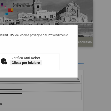
i dell'art. 122 del codice privacy e del Provvedimento
A
A
Grafica
Testo
Alto contrasto
A
Verifica Anti-Robot
Clicca per iniziare
ti