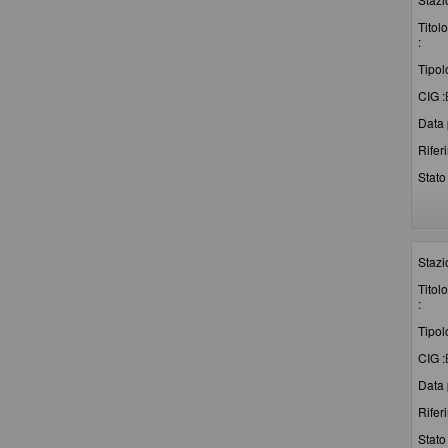
Titolo
:
Tipol
CIG :
Data 
Rifer
Stato 
Stazi
Titolo
:
Tipol
CIG :
Data 
Rifer
Stato 