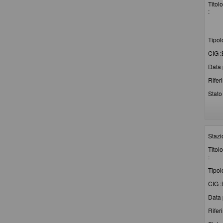
Titolo
:
Tipol
CIG :
Data 
Rifer
Stato 
Stazi
Titolo
:
Tipol
CIG :
Data 
Rifer