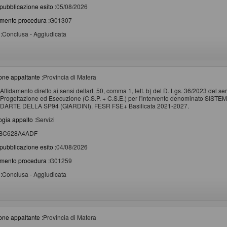
pubblicazione esito :
05/08/2026
imento procedura :
G01307
:
Conclusa - Aggiudicata
one appaltante :
Provincia di Matera
Affidamento diretto ai sensi dellart. 50, comma 1, lett. b) del D. Lgs. 36/2023 del s
Progettazione ed Esecuzione (C.S.P. + C.S.E.) per l'intervento denominato
DARTE DELLA SP94 (GIARDINI). FESR FSE+ Basilicata 2021-2027.
ogia appalto :
Servizi
BC628A4ADF
pubblicazione esito :
04/08/2026
imento procedura :
G01259
:
Conclusa - Aggiudicata
one appaltante :
Provincia di Matera