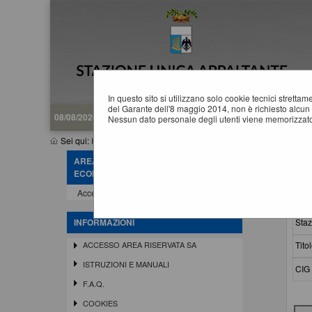
In questo sito si utilizzano solo cookie tecnici stretta
del Garante dell'8 maggio 2014, non è richiesto alcun 
08/08/2026 10:01
Nessun dato personale degli utenti viene memorizzato
Sei qui:
Home
»
Procedure d'appalto e contratti
»
Avvisi di aggiudi
AREA RISERVATA OPERATORE
A
ECONOMICO
Accedi - Registrati
Crit
Staz
INFORMAZIONI
Titol
ACCESSO AREA RISERVATA SA
ISTRUZIONI E MANUALI
CIG 
F.A.Q.
COOKIES