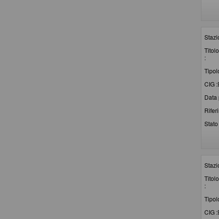
Stazi
Titolo
:
Tipol
CIG :
Data 
Rifer
Stato 
Stazi
Titolo
:
Tipol
CIG :