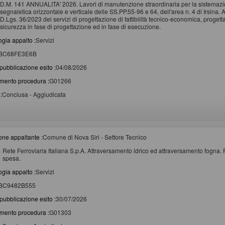
D.M. 141 ANNUALITA' 2026. Lavori di manutenzione straordinaria per la sistemazione d
segnaletica orizzontale e verticale delle SS.PP.55-96 e 64, dell'area n. 4 di Irsina. A
D.Lgs. 36/2023 dei servizi di progettazione di fattibilità tecnico-economica, proget
sicurezza in fase di progettazione ed in fase di esecuzione.
ogia appalto :
Servizi
BC68FE3E6B
pubblicazione esito :
04/08/2026
imento procedura :
G01266
:
Conclusa - Aggiudicata
one appaltante :
Comune di Nova Siri - Settore Tecnico
Rete Ferroviaria Italiana S.p.A. Attraversamento idrico ed attraversamento fogn
spesa.
ogia appalto :
Servizi
BC9482B555
pubblicazione esito :
30/07/2026
imento procedura :
G01303