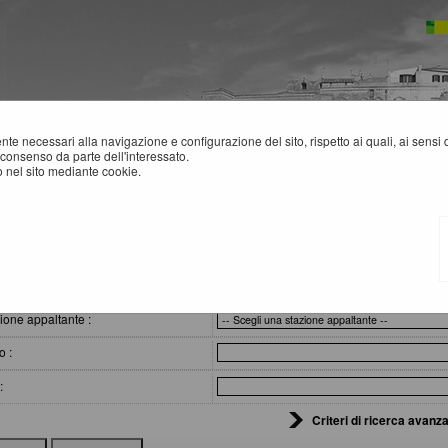
mente necessari alla navigazione e configurazione del sito, rispetto ai quali, ai sens
consenso da parte dell'interessato.
 nel sito mediante cookie.
cazione, esiti e affida...
VVISI DI AGGIUDICAZIONE, ESITI E AFFIDAMENTI
eri di ricerca
ione appaltante :
o :
:
Criteri di ricerca avanza