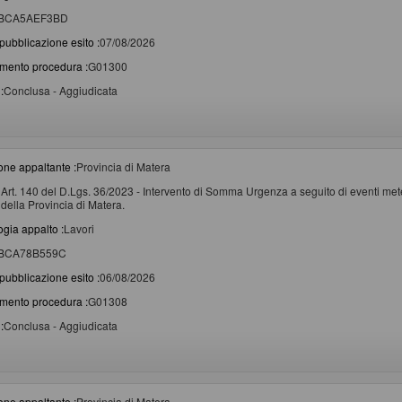
BCA5AEF3BD
pubblicazione esito :
07/08/2026
imento procedura :
G01300
:
Conclusa - Aggiudicata
one appaltante :
Provincia di Matera
Art. 140 del D.Lgs. 36/2023 - Intervento di Somma Urgenza a seguito di eventi metere
della Provincia di Matera.
ogia appalto :
Lavori
BCA78B559C
pubblicazione esito :
06/08/2026
imento procedura :
G01308
:
Conclusa - Aggiudicata
one appaltante :
Provincia di Matera