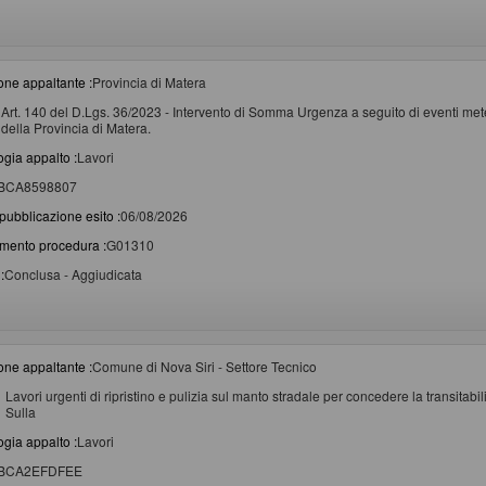
one appaltante :
Provincia di Matera
Art. 140 del D.Lgs. 36/2023 - Intervento di Somma Urgenza a seguito di eventi metere
della Provincia di Matera.
ogia appalto :
Lavori
BCA8598807
pubblicazione esito :
06/08/2026
imento procedura :
G01310
:
Conclusa - Aggiudicata
one appaltante :
Comune di Nova Siri - Settore Tecnico
Lavori urgenti di ripristino e pulizia sul manto stradale per concedere la transitabi
Sulla
ogia appalto :
Lavori
BCA2EFDFEE