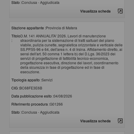
Stato :
Conclusa - Aggiudicata
Visualizza scheda
Stazione appaltante :
Provincia di Matera
Titolo
D.M. 141 ANNUALITA' 2026. Lavori di manutenzione
:
straordinaria per la sistemazione di tratti saltuari del piano
viabile, pulizia cunette, segnaletica orizzontale e verticale delle
SS.PP.55-96 e 64, dell'area n. 4 di Irsina. Affidamento diretto, ai
sensi dell'art. 50 comma 1 lettera b) del D.Lgs. 36/2023 dei
servizi di progettazione di fattibilità tecnico-economica,
progettazione esecutiva, direzione dei lavori, coordinamento
della sicurezza in fase di progettazione ed in fase di
esecuzione.
Tipologia appalto :
Servizi
CIG :
BC68FE3E6B
Data pubblicazione esito :
04/08/2026
Riferimento procedura :
G01266
Stato :
Conclusa - Aggiudicata
Visualizza scheda