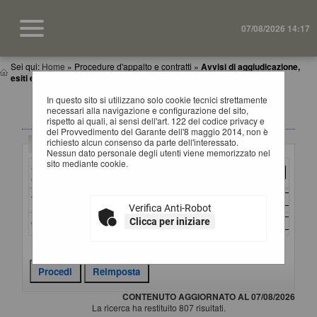
07/08/2026 14:17
Sei qui:
Home
»
Procedure d'appalto e contratti
»
Avvisi di aggiudicazione,
esiti e affida...
In questo sito si utilizzano solo cookie tecnici strettamente
AVVISI DI AGGIUDICAZIONE, ESITI E
necessari alla navigazione e configurazione del sito,
AFFIDAMENTI
rispetto ai quali, ai sensi dell'art. 122 del codice privacy e
del Provvedimento del Garante dell'8 maggio 2014, non è
richiesto alcun consenso da parte dell'interessato.
Criteri di ricerca
Nessun dato personale degli utenti viene memorizzato nel
sito mediante cookie.
Stazione
appaltante :
Titolo :
Verifica Anti-Robot
Clicca per iniziare
CIG :
Criteri di ricerca avanzati
CONTENUTO AGGIORNATO AL 07/08/2026
La ricerca ha restituito 807 risultati.