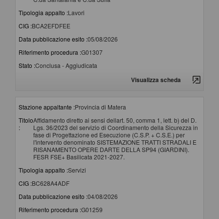
Tipologia appalto :
Lavori
CIG :
BCA2EFDFEE
Data pubblicazione esito :
05/08/2026
Riferimento procedura :
G01307
Stato :
Conclusa - Aggiudicata
Visualizza scheda
Stazione appaltante :
Provincia di Matera
Titolo
Affidamento diretto ai sensi dellart. 50, comma 1, lett. b) del D.
:
Lgs. 36/2023 del servizio di Coordinamento della Sicurezza in
fase di Progettazione ed Esecuzione (C.S.P. + C.S.E.) per
l'intervento denominato SISTEMAZIONE TRATTI STRADALI E
RISANAMENTO OPERE DARTE DELLA SP94 (GIARDINI).
FESR FSE+ Basilicata 2021-2027.
Tipologia appalto :
Servizi
CIG :
BC628A4ADF
Data pubblicazione esito :
04/08/2026
Riferimento procedura :
G01259