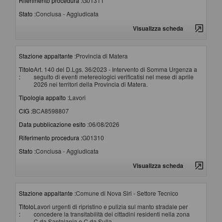
Riferimento procedura :
G01311
Stato :
Conclusa - Aggiudicata
Visualizza scheda
Stazione appaltante :
Provincia di Matera
Titolo
Art. 140 del D.Lgs. 36/2023 - Intervento di Somma Urgenza a
:
seguito di eventi metereologici verificatisi nel mese di aprile
2026 nei territori della Provincia di Matera.
Tipologia appalto :
Lavori
CIG :
BCA8598807
Data pubblicazione esito :
06/08/2026
Riferimento procedura :
G01310
Stato :
Conclusa - Aggiudicata
Visualizza scheda
Stazione appaltante :
Comune di Nova Siri - Settore Tecnico
Titolo
Lavori urgenti di ripristino e pulizia sul manto stradale per
:
concedere la transitabilità dei cittadini residenti nella zona
C.da Santalania e C.da Sulla