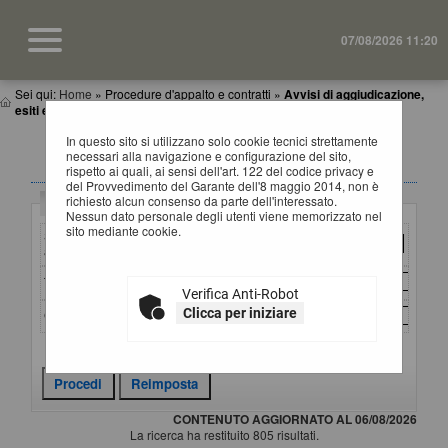
07/08/2026 11:20
Sei qui:
Home
»
Procedure d'appalto e contratti
»
Avvisi di aggiudicazione,
esiti e affida...
In questo sito si utilizzano solo cookie tecnici strettamente
AVVISI DI AGGIUDICAZIONE, ESITI E
necessari alla navigazione e configurazione del sito,
AFFIDAMENTI
rispetto ai quali, ai sensi dell'art. 122 del codice privacy e
del Provvedimento del Garante dell'8 maggio 2014, non è
richiesto alcun consenso da parte dell'interessato.
Criteri di ricerca
Nessun dato personale degli utenti viene memorizzato nel
sito mediante cookie.
Stazione
appaltante :
Titolo :
Verifica Anti-Robot
Clicca per iniziare
CIG :
Criteri di ricerca avanzati
CONTENUTO AGGIORNATO AL 06/08/2026
La ricerca ha restituito 805 risultati.