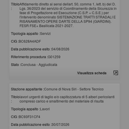
Titolo
Affidamento diretto ai sensi dellart. 50, comma 1, lett. b) del D.
:
Lgs. 36/2023 del servizio di Coordinamento della Sicurezza in
fase di Progettazione ed Esecuzione (C.S.P. + C.S.E.) per
l'intervento denominato SISTEMAZIONE TRATTI STRADALI E
RISANAMENTO OPERE DARTE DELLA SP94 (GIARDINI).
FESR FSE+ Basilicata 2021-2027.
Tipologia appalto :
Servizi
CIG :
BC628A4ADF
Data pubblicazione esito :
04/08/2026
Riferimento procedura :
G01259
Stato :
Conclusa - Aggiudicata
Visualizza scheda
Stazione appaltante :
Comune di Nova Siri - Settore Tecnico
Titolo
lavori urgenti di taglio e/o capitozzatura di 5 alberi pericolanti
:
compreso carico e smaltimento del materiale di risulta
Tipologia appalto :
Lavori
CIG :
BC93F31CF4
Data pubblicazione esito :
30/07/2026