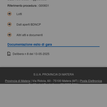
Riferimento procedura :
G00831
Lotti
Dati aperti BDNCP
Altri atti e documenti
Documentazione esito di gara
Delibera n 8 del 13-05-2025
S.U.A. PROVINCIA DI MATERA
Provincia di Matera
| Via Ridola, 60 - 75100 Matera (MT) |
Posta Elettronica
Certificata
| Centralino: +39 0835 3061