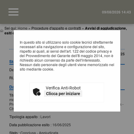
09/08/2026 14:43
Sei qui:
Home
»
Procedure d'appalto e contratti
»
Avvisi di aggiudicazione,
esiti e affida...
In questo sito si utilizzano solo cookie tecnici strettamente
DETTAGLIO ESITO DI GARA
necessari alla navigazione e configurazione del sito,
rispetto ai quali, ai sensi dell'art. 122 del codice privacy e
CONTENUTO AGGIORNATO AL 16/06/2025
del Provvedimento del Garante dell'8 maggio 2014, non è
richiesto alcun consenso da parte dell'interessato.
Stazione appaltante
Nessun dato personale degli utenti viene memorizzato nel
sito mediante cookie.
Denominazione :
Provincia di Matera
RUP :
D'APRILE ANTONELIA
Dati generali
Verifica Anti-Robot
Clicca per iniziare
Titolo :
Interventi di somma urgenza effettuati, a seguito di eventi
meteorologici verificatisi nel mese di Gennaio 2025 nei territori della
Provincia di Matera, a tutela e salvaguardia della Pubblica incolumità -
CIG: B748919EB1
Tipologia appalto :
Lavori
Data pubblicazione esito :
16/06/2025
Stato :
Conclusa - Aggiudicata