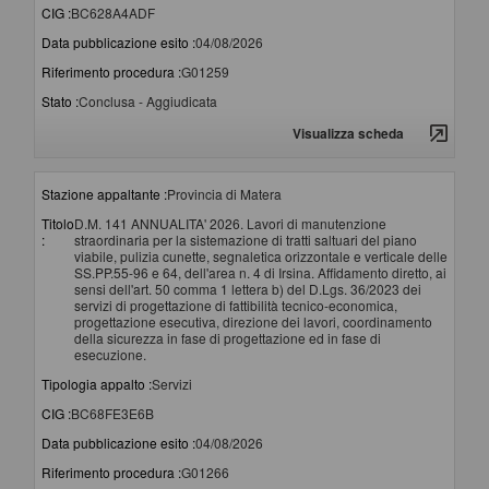
CIG :
BC628A4ADF
Data pubblicazione esito :
04/08/2026
Riferimento procedura :
G01259
Stato :
Conclusa - Aggiudicata
Visualizza scheda
Stazione appaltante :
Provincia di Matera
Titolo
D.M. 141 ANNUALITA' 2026. Lavori di manutenzione
:
straordinaria per la sistemazione di tratti saltuari del piano
viabile, pulizia cunette, segnaletica orizzontale e verticale delle
SS.PP.55-96 e 64, dell'area n. 4 di Irsina. Affidamento diretto, ai
sensi dell'art. 50 comma 1 lettera b) del D.Lgs. 36/2023 dei
servizi di progettazione di fattibilità tecnico-economica,
progettazione esecutiva, direzione dei lavori, coordinamento
della sicurezza in fase di progettazione ed in fase di
esecuzione.
Tipologia appalto :
Servizi
CIG :
BC68FE3E6B
Data pubblicazione esito :
04/08/2026
Riferimento procedura :
G01266