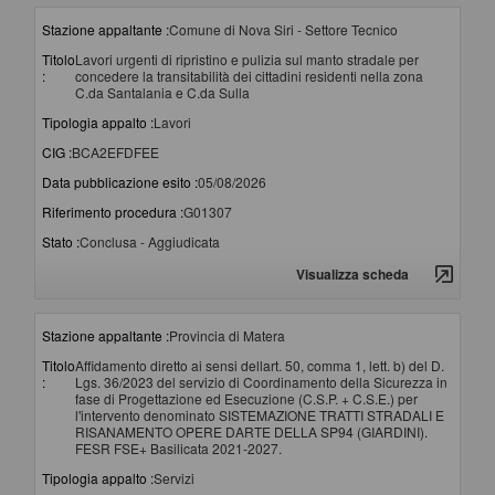
Stazione appaltante :
Comune di Nova Siri - Settore Tecnico
Titolo
Lavori urgenti di ripristino e pulizia sul manto stradale per
:
concedere la transitabilità dei cittadini residenti nella zona
C.da Santalania e C.da Sulla
Tipologia appalto :
Lavori
CIG :
BCA2EFDFEE
Data pubblicazione esito :
05/08/2026
Riferimento procedura :
G01307
Stato :
Conclusa - Aggiudicata
Visualizza scheda
Stazione appaltante :
Provincia di Matera
Titolo
Affidamento diretto ai sensi dellart. 50, comma 1, lett. b) del D.
:
Lgs. 36/2023 del servizio di Coordinamento della Sicurezza in
fase di Progettazione ed Esecuzione (C.S.P. + C.S.E.) per
l'intervento denominato SISTEMAZIONE TRATTI STRADALI E
RISANAMENTO OPERE DARTE DELLA SP94 (GIARDINI).
FESR FSE+ Basilicata 2021-2027.
Tipologia appalto :
Servizi