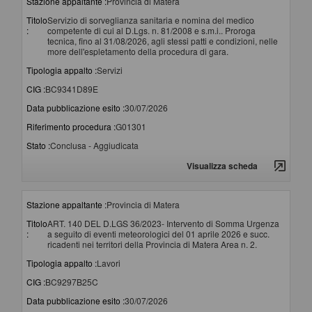
Stazione appaltante :
Provincia di Matera
Titolo
Servizio di sorveglianza sanitaria e nomina del medico
:
competente di cui al D.Lgs. n. 81/2008 e s.m.i.. Proroga
tecnica, fino al 31/08/2026, agli stessi patti e condizioni, nelle
more dell'espletamento della procedura di gara.
Tipologia appalto :
Servizi
CIG :
BC9341D89E
Data pubblicazione esito :
30/07/2026
Riferimento procedura :
G01301
Stato :
Conclusa - Aggiudicata
Visualizza scheda
Stazione appaltante :
Provincia di Matera
Titolo
ART. 140 DEL D.LGS 36/2023- Intervento di Somma Urgenza
:
a seguito di eventi meteorologici del 01 aprile 2026 e succ.
ricadenti nei territori della Provincia di Matera Area n. 2.
Tipologia appalto :
Lavori
CIG :
BC9297B25C
Data pubblicazione esito :
30/07/2026