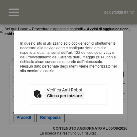
06/08/2026 07:47
Sei qui:
Home
»
Procedure d'appalto e contratti
»
Avvisi di aggiudicazione,
esiti e affida...
In questo sito si utilizzano solo cookie tecnici strettamente
AVVISI DI AGGIUDICAZIONE, ESITI E
necessari alla navigazione e configurazione del sito,
AFFIDAMENTI
rispetto ai quali, ai sensi dell'art. 122 del codice privacy e
del Provvedimento del Garante dell'8 maggio 2014, non è
richiesto alcun consenso da parte dell'interessato.
Criteri di ricerca
Nessun dato personale degli utenti viene memorizzato nel
sito mediante cookie.
Stazione
appaltante :
Titolo :
Verifica Anti-Robot
Clicca per iniziare
CIG :
Criteri di ricerca avanzati
CONTENUTO AGGIORNATO AL 05/08/2026
La ricerca ha restituito 801 risultati.