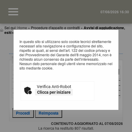
07/08/2026 16:30
Sei qui:
Home
»
Procedure d'appalto e contratti
»
Avvisi di aggiudicazione,
esiti e affida...
In questo sito si utilizzano solo cookie tecnici strettamente
AVVISI DI AGGIUDICAZIONE, ESITI E
necessari alla navigazione e configurazione del sito,
AFFIDAMENTI
rispetto ai quali, ai sensi dell'art. 122 del codice privacy e
del Provvedimento del Garante dell'8 maggio 2014, non è
richiesto alcun consenso da parte dell'interessato.
Criteri di ricerca
Nessun dato personale degli utenti viene memorizzato nel
sito mediante cookie.
Stazione
appaltante :
Titolo :
Verifica Anti-Robot
Clicca per iniziare
CIG :
Criteri di ricerca avanzati
CONTENUTO AGGIORNATO AL 07/08/2026
La ricerca ha restituito 807 risultati.