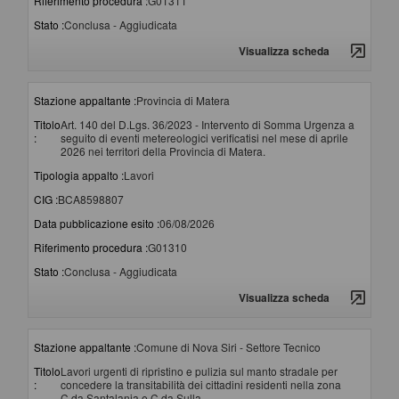
Riferimento procedura :
G01311
Stato :
Conclusa - Aggiudicata
Visualizza scheda
Stazione appaltante :
Provincia di Matera
Titolo
Art. 140 del D.Lgs. 36/2023 - Intervento di Somma Urgenza a
:
seguito di eventi metereologici verificatisi nel mese di aprile
2026 nei territori della Provincia di Matera.
Tipologia appalto :
Lavori
CIG :
BCA8598807
Data pubblicazione esito :
06/08/2026
Riferimento procedura :
G01310
Stato :
Conclusa - Aggiudicata
Visualizza scheda
Stazione appaltante :
Comune di Nova Siri - Settore Tecnico
Titolo
Lavori urgenti di ripristino e pulizia sul manto stradale per
:
concedere la transitabilità dei cittadini residenti nella zona
C.da Santalania e C.da Sulla