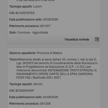
Tipologia appalto :
Lavori
CIG :
BCA2EFDFEE
Data pubblicazione esito :
05/08/2026
Riferimento procedura :
G01307
Stato :
Conclusa - Aggiudicata
Visualizza scheda
Stazione appaltante :
Provincia di Matera
Titolo
Affidamento diretto ai sensi dellart. 50, comma 1, lett. b) del D.
:
Lgs. 36/2023 del servizio di Coordinamento della Sicurezza in
fase di Progettazione ed Esecuzione (C.S.P. + C.S.E.) per
l'intervento denominato SISTEMAZIONE TRATTI STRADALI E
RISANAMENTO OPERE DARTE DELLA SP94 (GIARDINI).
FESR FSE+ Basilicata 2021-2027.
Tipologia appalto :
Servizi
CIG :
BC628A4ADF
Data pubblicazione esito :
04/08/2026
Riferimento procedura :
G01259