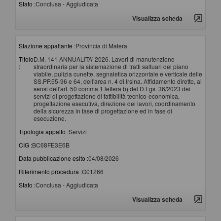
Stato :
Conclusa - Aggiudicata
Visualizza scheda
Stazione appaltante :
Provincia di Matera
Titolo
D.M. 141 ANNUALITA' 2026. Lavori di manutenzione
:
straordinaria per la sistemazione di tratti saltuari del piano
viabile, pulizia cunette, segnaletica orizzontale e verticale delle
SS.PP.55-96 e 64, dell'area n. 4 di Irsina. Affidamento diretto, ai
sensi dell'art. 50 comma 1 lettera b) del D.Lgs. 36/2023 dei
servizi di progettazione di fattibilità tecnico-economica,
progettazione esecutiva, direzione dei lavori, coordinamento
della sicurezza in fase di progettazione ed in fase di
esecuzione.
Tipologia appalto :
Servizi
CIG :
BC68FE3E6B
Data pubblicazione esito :
04/08/2026
Riferimento procedura :
G01266
Stato :
Conclusa - Aggiudicata
Visualizza scheda