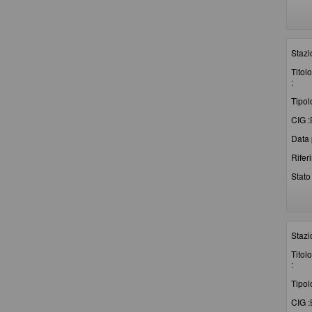
Stazi
Titolo
:
Tipol
CIG :
Data 
Rifer
Stato 
Stazi
Titolo
:
Tipol
CIG :