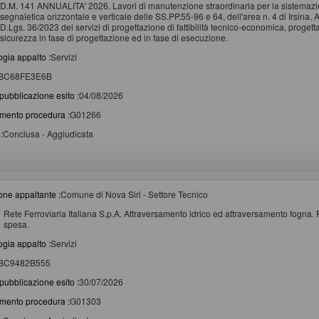
D.M. 141 ANNUALITA' 2026. Lavori di manutenzione straordinaria per la sistemazione d
segnaletica orizzontale e verticale delle SS.PP.55-96 e 64, dell'area n. 4 di Irsina. A
D.Lgs. 36/2023 dei servizi di progettazione di fattibilità tecnico-economica, proget
sicurezza in fase di progettazione ed in fase di esecuzione.
ogia appalto :
Servizi
BC68FE3E6B
pubblicazione esito :
04/08/2026
imento procedura :
G01266
:
Conclusa - Aggiudicata
one appaltante :
Comune di Nova Siri - Settore Tecnico
Rete Ferroviaria Italiana S.p.A. Attraversamento idrico ed attraversamento fogn
spesa.
ogia appalto :
Servizi
BC9482B555
pubblicazione esito :
30/07/2026
imento procedura :
G01303