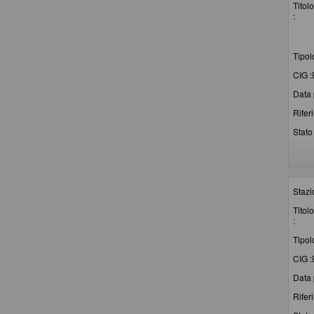
Titolo
:
Tipol
CIG :
Data 
Rifer
Stato 
Stazi
Titolo
:
Tipol
CIG :
Data 
Rifer