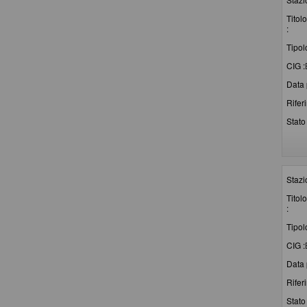
Titolo
:
Tipol
CIG :
Data 
Rifer
Stato 
Stazi
Titolo
:
Tipol
CIG :
Data 
Rifer
Stato 