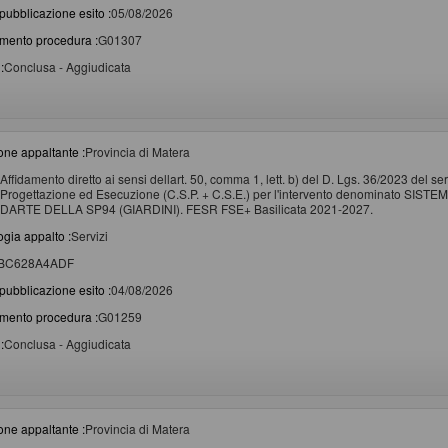
pubblicazione esito :
05/08/2026
imento procedura :
G01307
:
Conclusa - Aggiudicata
one appaltante :
Provincia di Matera
Affidamento diretto ai sensi dellart. 50, comma 1, lett. b) del D. Lgs. 36/2023 del s
Progettazione ed Esecuzione (C.S.P. + C.S.E.) per l'intervento denominato
DARTE DELLA SP94 (GIARDINI). FESR FSE+ Basilicata 2021-2027.
ogia appalto :
Servizi
BC628A4ADF
pubblicazione esito :
04/08/2026
imento procedura :
G01259
:
Conclusa - Aggiudicata
one appaltante :
Provincia di Matera