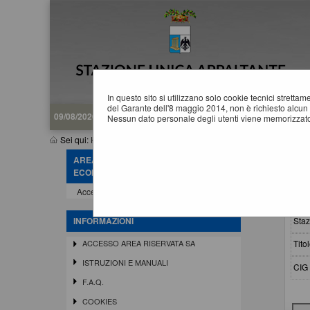
In questo sito si utilizzano solo cookie tecnici stretta
del Garante dell'8 maggio 2014, non è richiesto alcun 
09/08/2026 14:35
Nessun dato personale degli utenti viene memorizzato
Sei qui:
Home
»
Procedure d'appalto e contratti
»
Avvisi di aggiudi
AREA RISERVATA OPERATORE
A
ECONOMICO
Accedi - Registrati
Crit
Staz
INFORMAZIONI
Titol
ACCESSO AREA RISERVATA SA
ISTRUZIONI E MANUALI
CIG 
F.A.Q.
COOKIES