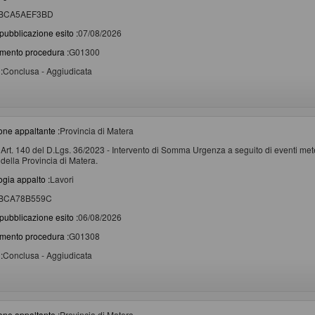
BCA5AEF3BD
pubblicazione esito :
07/08/2026
imento procedura :
G01300
:
Conclusa - Aggiudicata
one appaltante :
Provincia di Matera
Art. 140 del D.Lgs. 36/2023 - Intervento di Somma Urgenza a seguito di eventi metere
della Provincia di Matera.
ogia appalto :
Lavori
BCA78B559C
pubblicazione esito :
06/08/2026
imento procedura :
G01308
:
Conclusa - Aggiudicata
one appaltante :
Provincia di Matera