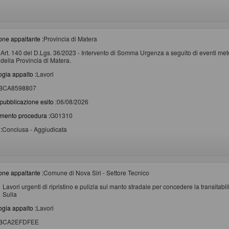
one appaltante :
Provincia di Matera
Art. 140 del D.Lgs. 36/2023 - Intervento di Somma Urgenza a seguito di eventi metere
della Provincia di Matera.
ogia appalto :
Lavori
BCA8598807
pubblicazione esito :
06/08/2026
imento procedura :
G01310
:
Conclusa - Aggiudicata
one appaltante :
Comune di Nova Siri - Settore Tecnico
Lavori urgenti di ripristino e pulizia sul manto stradale per concedere la transitabi
Sulla
ogia appalto :
Lavori
BCA2EFDFEE