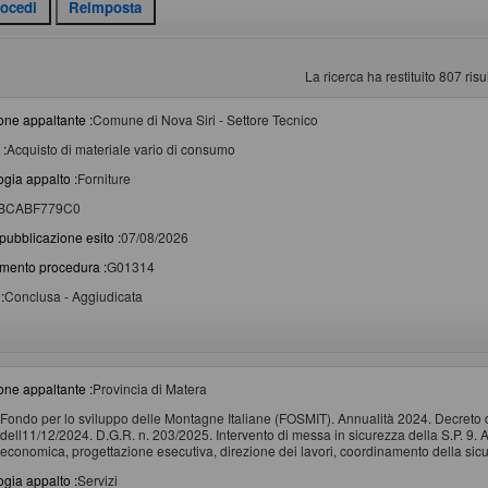
La ricerca ha restituito 807 risul
one appaltante :
Comune di Nova Siri - Settore Tecnico
 :
Acquisto di materiale vario di consumo
ogia appalto :
Forniture
BCABF779C0
pubblicazione esito :
07/08/2026
imento procedura :
G01314
:
Conclusa - Aggiudicata
one appaltante :
Provincia di Matera
Fondo per lo sviluppo delle Montagne Italiane (FOSMIT). Annualità 2024. Decreto d
dell11/12/2024. D.G.R. n. 203/2025. Intervento di messa in sicurezza della S.P. 9. Aff
economica, progettazione esecutiva, direzione dei lavori, coordinamento della sicu
ogia appalto :
Servizi