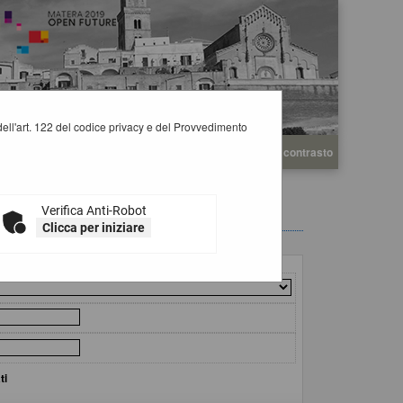
i dell'art. 122 del codice privacy e del Provvedimento
A
A
Grafica
Testo
Alto contrasto
A
Verifica Anti-Robot
Clicca per iniziare
ti