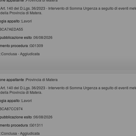
Art. 140 del D.Lgs. 36/2023 - Intervento di Somma Urgenza a seguito di eventi metere
della Provincia di Matera.
ogia appalto :
Lavori
BCA7AEDA55
pubblicazione esito :
06/08/2026
imento procedura :
G01309
:
Conclusa - Aggiudicata
one appaltante :
Provincia di Matera
Art. 140 del D.Lgs. 36/2023 - Intervento di Somma Urgenza a seguito di eventi metere
della Provincia di Matera.
ogia appalto :
Lavori
BCA87CC974
pubblicazione esito :
06/08/2026
imento procedura :
G01311
:
Conclusa - Aggiudicata