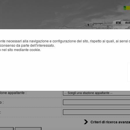
mente necessari alla navigazione e configurazione del sito, rispetto ai quali, ai sens
consenso da parte dell'interessato.
 nel sito mediante cookie.
cazione, esiti e affida...
VVISI DI AGGIUDICAZIONE, ESITI E AFFIDAMENTI
eri di ricerca
ione appaltante :
o :
:
Criteri di ricerca avanza