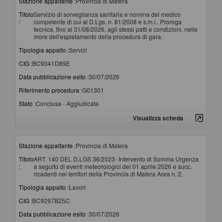
Stazione appaltante :
Provincia di Matera
Titolo
Servizio di sorveglianza sanitaria e nomina del medico
:
competente di cui al D.Lgs. n. 81/2008 e s.m.i.. Proroga
tecnica, fino al 31/08/2026, agli stessi patti e condizioni, nelle
more dell'espletamento della procedura di gara.
Tipologia appalto :
Servizi
CIG :
BC9341D89E
Data pubblicazione esito :
30/07/2026
Riferimento procedura :
G01301
Stato :
Conclusa - Aggiudicata
Visualizza scheda
Stazione appaltante :
Provincia di Matera
Titolo
ART. 140 DEL D.LGS 36/2023- Intervento di Somma Urgenza
:
a seguito di eventi meteorologici del 01 aprile 2026 e succ.
ricadenti nei territori della Provincia di Matera Area n. 2.
Tipologia appalto :
Lavori
CIG :
BC9297B25C
Data pubblicazione esito :
30/07/2026