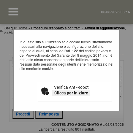
06/08/2026 08:16
Sei qui:
Home
»
Procedure d'appalto e contratti
»
Avvisi di aggiudicazione,
esiti e affida...
In questo sito si utilizzano solo cookie tecnici strettamente
AVVISI DI AGGIUDICAZIONE, ESITI E
necessari alla navigazione e configurazione del sito,
AFFIDAMENTI
rispetto ai quali, ai sensi dell'art. 122 del codice privacy e
del Provvedimento del Garante dell'8 maggio 2014, non è
richiesto alcun consenso da parte dell'interessato.
Criteri di ricerca
Nessun dato personale degli utenti viene memorizzato nel
sito mediante cookie.
Stazione
appaltante :
Titolo :
Verifica Anti-Robot
Clicca per iniziare
CIG :
Criteri di ricerca avanzati
CONTENUTO AGGIORNATO AL 05/08/2026
La ricerca ha restituito 801 risultati.