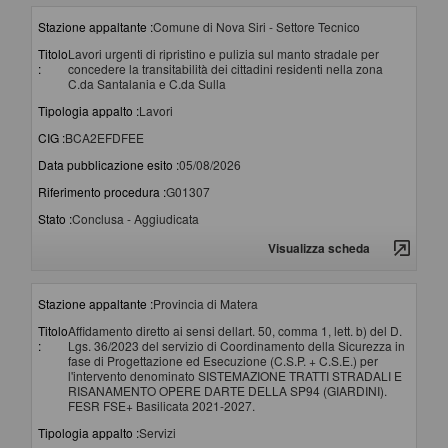
Stazione appaltante :
Comune di Nova Siri - Settore Tecnico
Titolo
Lavori urgenti di ripristino e pulizia sul manto stradale per
:
concedere la transitabilità dei cittadini residenti nella zona
C.da Santalania e C.da Sulla
Tipologia appalto :
Lavori
CIG :
BCA2EFDFEE
Data pubblicazione esito :
05/08/2026
Riferimento procedura :
G01307
Stato :
Conclusa - Aggiudicata
Visualizza scheda
Stazione appaltante :
Provincia di Matera
Titolo
Affidamento diretto ai sensi dellart. 50, comma 1, lett. b) del D.
:
Lgs. 36/2023 del servizio di Coordinamento della Sicurezza in
fase di Progettazione ed Esecuzione (C.S.P. + C.S.E.) per
l'intervento denominato SISTEMAZIONE TRATTI STRADALI E
RISANAMENTO OPERE DARTE DELLA SP94 (GIARDINI).
FESR FSE+ Basilicata 2021-2027.
Tipologia appalto :
Servizi