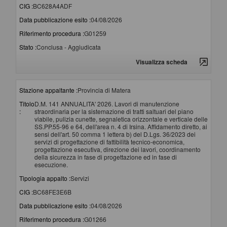
CIG :
BC628A4ADF
Data pubblicazione esito :
04/08/2026
Riferimento procedura :
G01259
Stato :
Conclusa - Aggiudicata
Visualizza scheda
Stazione appaltante :
Provincia di Matera
Titolo
D.M. 141 ANNUALITA' 2026. Lavori di manutenzione
:
straordinaria per la sistemazione di tratti saltuari del piano
viabile, pulizia cunette, segnaletica orizzontale e verticale delle
SS.PP.55-96 e 64, dell'area n. 4 di Irsina. Affidamento diretto, ai
sensi dell'art. 50 comma 1 lettera b) del D.Lgs. 36/2023 dei
servizi di progettazione di fattibilità tecnico-economica,
progettazione esecutiva, direzione dei lavori, coordinamento
della sicurezza in fase di progettazione ed in fase di
esecuzione.
Tipologia appalto :
Servizi
CIG :
BC68FE3E6B
Data pubblicazione esito :
04/08/2026
Riferimento procedura :
G01266