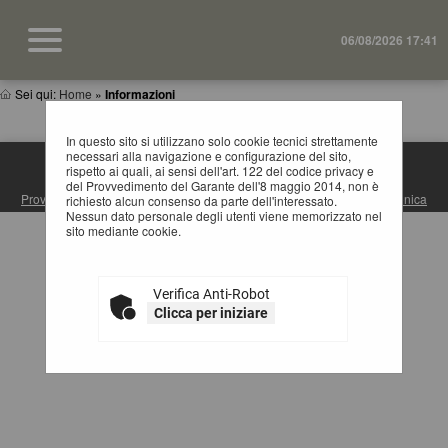
06/08/2026 17:41
Sei qui:
Home
»
Informazioni
In questo sito si utilizzano solo cookie tecnici strettamente
necessari alla navigazione e configurazione del sito,
rispetto ai quali, ai sensi dell'art. 122 del codice privacy e
S.U.A. PROVINCIA DI MATERA
del Provvedimento del Garante dell'8 maggio 2014, non è
Provincia di Matera
| Via Ridola, 60 - 75100 Matera (MT) |
Posta Elettronica
richiesto alcun consenso da parte dell'interessato.
Certificata
| Centralino: +39 0835 3061
Nessun dato personale degli utenti viene memorizzato nel
sito mediante cookie.
Verifica Anti-Robot
Clicca per iniziare