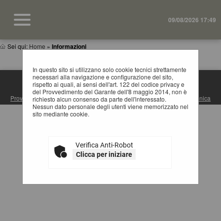
09/08/2026 17:49
Sei qui:
Home
»
Informazioni
In questo sito si utilizzano solo cookie tecnici strettamente
necessari alla navigazione e configurazione del sito,
rispetto ai quali, ai sensi dell'art. 122 del codice privacy e
S.U.A. PROVINCIA DI MATERA
del Provvedimento del Garante dell'8 maggio 2014, non è
Provincia di Matera
| Via Ridola, 60 - 75100 Matera (MT) |
Posta Elettronica
richiesto alcun consenso da parte dell'interessato.
Certificata
| Centralino: +39 0835 3061
Nessun dato personale degli utenti viene memorizzato nel
sito mediante cookie.
Verifica Anti-Robot
Clicca per iniziare