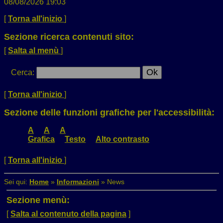
08/08/2026 19:03
[
Torna all'inizio
]
Sezione ricerca contenuti sito:
[
Salta al menù
]
Cerca
:
[
Torna all'inizio
]
Sezione delle funzioni grafiche per l'accessibilità:
A
A
A
Grafica
Testo
Alto contrasto
[
Torna all'inizio
]
Sei qui:
Home
»
Informazioni
»
News
Sezione menù:
[
Salta al contenuto della pagina
]