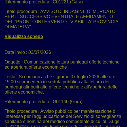
Riferimento procedura :
G01221 (Gara)
Titolo procedura :
AVVISO DI INDAGINE DI MERCATO
PER IL SUCCESSIVO EVENTUALE AFFIDAMENTO
DEL "PRONTO INTERVENTO - VIABILITA' PROVINCIA
DI MATERA"
Visualizza scheda
Data invio :
03/07/2026
Oggetto :
Comunicazione lettura punteggi offerte tecniche
ed apertura offerte economiche
Testo :
Si comunica che il giorno 07 luglio 2026 alle ore
15:00 si procederà in seduta pubblica alla lettura dei
punteggi attribuiti alle offerte tecniche e all'apertura delle
offerte economiche.
Riferimento procedura :
G01140 (Gara)
Titolo procedura :
Avviso pubblico per manifestazione di
interesse per l'aggiudicazione del Servizio di sorveglianza
sanitaria e nomina del medico competente di cui al D.Lgs.
n. 81/2008 e s.m.i. mediante procedura negoziata ai sensi