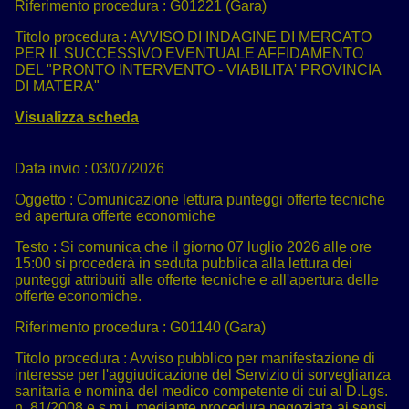
Riferimento procedura :
G01221 (Gara)
Titolo procedura :
AVVISO DI INDAGINE DI MERCATO
PER IL SUCCESSIVO EVENTUALE AFFIDAMENTO
DEL "PRONTO INTERVENTO - VIABILITA' PROVINCIA
DI MATERA"
Visualizza scheda
Data invio :
03/07/2026
Oggetto :
Comunicazione lettura punteggi offerte tecniche
ed apertura offerte economiche
Testo :
Si comunica che il giorno 07 luglio 2026 alle ore
15:00 si procederà in seduta pubblica alla lettura dei
punteggi attribuiti alle offerte tecniche e all'apertura delle
offerte economiche.
Riferimento procedura :
G01140 (Gara)
Titolo procedura :
Avviso pubblico per manifestazione di
interesse per l'aggiudicazione del Servizio di sorveglianza
sanitaria e nomina del medico competente di cui al D.Lgs.
n. 81/2008 e s.m.i. mediante procedura negoziata ai sensi