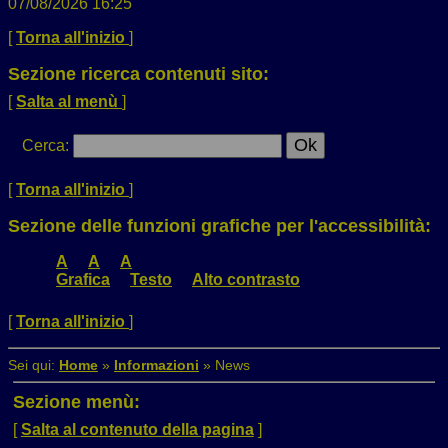
07/08/2026 16:25
[
Torna all'inizio
]
Sezione ricerca contenuti sito:
[
Salta al menù
]
Cerca
:
[
Torna all'inizio
]
Sezione delle funzioni grafiche per l'accessibilità:
A
A
A
Grafica
Testo
Alto contrasto
[
Torna all'inizio
]
Sei qui:
Home
»
Informazioni
»
News
Sezione menù:
[
Salta al contenuto della pagina
]