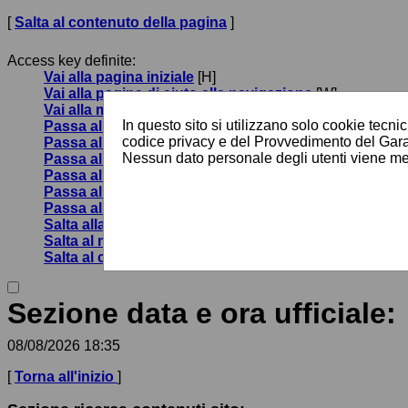
[
Salta al contenuto della pagina
]
Access key definite:
Vai alla pagina iniziale
[H]
Vai alla pagina di aiuto alla navigazione
[W]
Vai alla mappa del sito
[Y]
In questo sito si utilizzano solo cookie tecnic
Passa al testo con caratteri di dimensione standard
[
codice privacy e del Provvedimento del Garan
Passa al testo con caratteri di dimensione grande
[B]
Nessun dato personale degli utenti viene me
Passa al testo con caratteri di dimensione molto gra
Passa alla visualizzazione grafica
[G]
Passa alla visualizzazione solo testo
[T]
Passa alla visualizzazione in alto contrasto e solo te
Salta alla ricerca di contenuti
[S]
Salta al menù
[1]
Salta al contenuto della pagina
[2]
Sezione data e ora ufficiale:
08/08/2026 18:35
[
Torna all'inizio
]