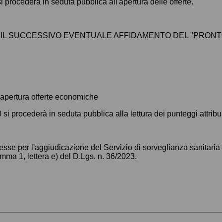
si procederà in seduta pubblica all'apertura delle offerte.
 IL SUCCESSIVO EVENTUALE AFFIDAMENTO DEL "PRONTO 
 apertura offerte economiche
si procederà in seduta pubblica alla lettura dei punteggi attribuit
esse per l'aggiudicazione del Servizio di sorveglianza sanitari
omma 1, lettera e) del D.Lgs. n. 36/2023.