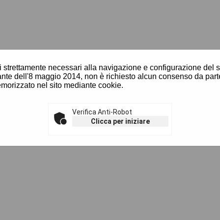
i strettamente necessari alla navigazione e configurazione del sito
N]
te dell'8 maggio 2014, non è richiesto alcun consenso da parte
morizzato nel sito mediante cookie.
nde
[V]
sto
[X]
Verifica Anti-Robot
Clicca per iniziare