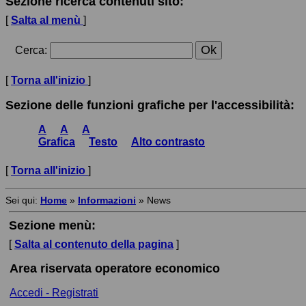
Sezione ricerca contenuti sito:
[
Salta al menù
]
Cerca
:
[
Torna all'inizio
]
Sezione delle funzioni grafiche per l'accessibilità:
A
A
A
Grafica
Testo
Alto contrasto
[
Torna all'inizio
]
Sei qui:
Home
»
Informazioni
»
News
Sezione menù:
[
Salta al contenuto della pagina
]
Area riservata operatore economico
Accedi - Registrati