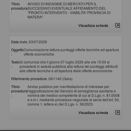
Titolo
AVVISO DI INDAGINE DI MERCATO PER IL
procedura
SUCCESSIVO EVENTUALE AFFIDAMENTO DEL
:
"PRONTO INTERVENTO - VIABILITA' PROVINCIA DI
MATERA"
Visualizza scheda
Data invio :
03/07/2026
Oggetto
Comunicazione lettura punteggi offerte tecniche ed apertura
:
offerte economiche
Testo
Si comunica che il giorno 07 luglio 2026 alle ore 15:00 si
:
procederà in seduta pubblica alla lettura dei punteggi attribuiti
alle offerte tecniche e all'apertura delle offerte economiche.
Riferimento procedura :
G01140 (Gara)
Titolo
Avviso pubblico per manifestazione di interesse per
procedura
l'aggiudicazione del Servizio di sorveglianza sanitaria e
:
nomina del medico competente di cui al D.Lgs. n. 81/2008
e s.m.i. mediante procedura negoziata ai sensi dell'art. 50,
comma 1, lettera e) del D.Lgs. n. 36/2023.
Visualizza scheda