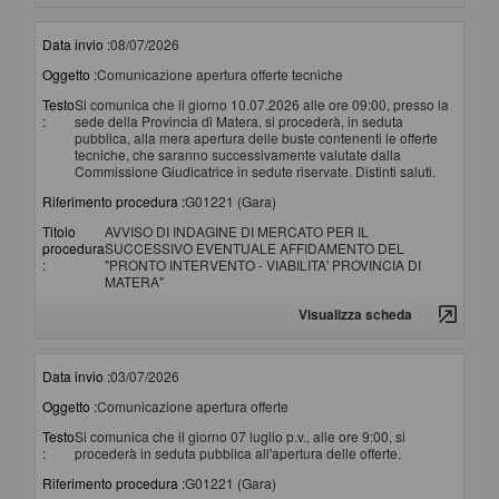
Data invio :
08/07/2026
Oggetto :
Comunicazione apertura offerte tecniche
Testo
Si comunica che il giorno 10.07.2026 alle ore 09:00, presso la
:
sede della Provincia di Matera, si procederà, in seduta
pubblica, alla mera apertura delle buste contenenti le offerte
tecniche, che saranno successivamente valutate dalla
Commissione Giudicatrice in sedute riservate. Distinti saluti.
Riferimento procedura :
G01221 (Gara)
Titolo
AVVISO DI INDAGINE DI MERCATO PER IL
procedura
SUCCESSIVO EVENTUALE AFFIDAMENTO DEL
:
"PRONTO INTERVENTO - VIABILITA' PROVINCIA DI
MATERA"
Visualizza scheda
Data invio :
03/07/2026
Oggetto :
Comunicazione apertura offerte
Testo
Si comunica che il giorno 07 luglio p.v., alle ore 9:00, si
:
procederà in seduta pubblica all'apertura delle offerte.
Riferimento procedura :
G01221 (Gara)