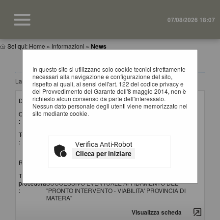
07/08/2026 18:07
Sei qui:
Home
»
Informazioni
»
News
NEWS
In questo sito si utilizzano solo cookie tecnici strettamente
necessari alla navigazione e configurazione del sito,
La ricerca ha restituito 4 risultati.
rispetto ai quali, ai sensi dell'art. 122 del codice privacy e
del Provvedimento del Garante dell'8 maggio 2014, non è
richiesto alcun consenso da parte dell'interessato.
Data invio :
15/07/2026
Nessun dato personale degli utenti viene memorizzato nel
sito mediante cookie.
Oggetto
Lettura punteggi offerte tecniche ed apertura offerte
:
economiche
Testo
Si comunica che il giorno 20 luglio 2026 alle ore 10:00 si
:
procederà in seduta pubblica alla lettura dei punteggi attribuiti
Verifica Anti-Robot
alle offerte tecniche e all'apertura delle offerte economiche.
Clicca per iniziare
Riferimento procedura :
G01221 (Gara)
Titolo
AVVISO DI INDAGINE DI MERCATO PER IL
procedura
SUCCESSIVO EVENTUALE AFFIDAMENTO DEL
:
"PRONTO INTERVENTO - VIABILITA' PROVINCIA DI
MATERA"
Visualizza scheda