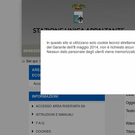
In questo sito si utilizzano solo cookie tecnici stretta
del Garante dell'8 maggio 2014, non è richiesto alcun 
08/08/2026 16:33
Nessun dato personale degli utenti viene memorizzato
Sei qui:
Home
»
Informazioni
»
News
AREA RISERVATA OPERATORE
N
ECONOMICO
La rice
Accedi - Registrati
Data 
INFORMAZIONI
Ogget
ACCESSO AREA RISERVATA SA
Testo
ISTRUZIONI E MANUALI
:
F.A.Q.
Rifer
Titolo
COOKIES