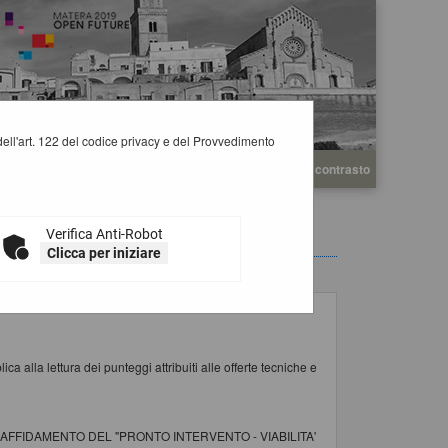
i dell'art. 122 del codice privacy e del Provvedimento
A
A
Grafica
Testo
Alto contrasto
A
Verifica Anti-Robot
Clicca per iniziare
a alla lettura dei punteggi attribuiti alle offerte tecniche e
AFFIDAMENTO DEL "PRONTO INTERVENTO - VIABILITA'