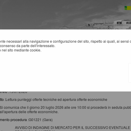
mente necessari alla navigazione e configurazione del sito, rispetto ai quali, ai sens
consenso da parte dell'interessato.
 nel sito mediante cookie.
EWS
rca ha restituito 4 risultati.
invio :
15/07/2026
to :
Lettura punteggi offerte tecniche ed apertura offerte economiche
Si comunica che il giorno 20 luglio 2026 alle ore 10:00 si procederà in seduta pubblic
all'apertura delle offerte economiche.
imento procedura :
G01221 (Gara)
AVVISO DI INDAGINE DI MERCATO PER IL SUCCESSIVO EVENTUALE 