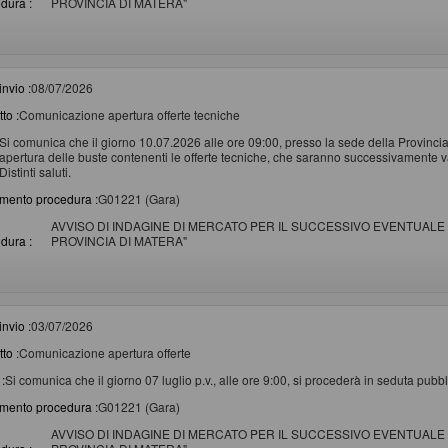
dura :
PROVINCIA DI MATERA"
invio :
08/07/2026
to :
Comunicazione apertura offerte tecniche
Si comunica che il giorno 10.07.2026 alle ore 09:00, presso la sede della Provincia
apertura delle buste contenenti le offerte tecniche, che saranno successivamente v
Distinti saluti.
imento procedura :
G01221 (Gara)
AVVISO DI INDAGINE DI MERCATO PER IL SUCCESSIVO EVENTUALE 
dura :
PROVINCIA DI MATERA"
invio :
03/07/2026
to :
Comunicazione apertura offerte
:
Si comunica che il giorno 07 luglio p.v., alle ore 9:00, si procederà in seduta pubbli
imento procedura :
G01221 (Gara)
AVVISO DI INDAGINE DI MERCATO PER IL SUCCESSIVO EVENTUALE 