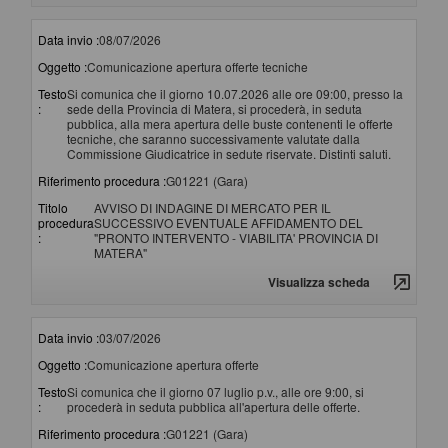
Data invio :
08/07/2026
Oggetto :
Comunicazione apertura offerte tecniche
Testo
Si comunica che il giorno 10.07.2026 alle ore 09:00, presso la
:
sede della Provincia di Matera, si procederà, in seduta
pubblica, alla mera apertura delle buste contenenti le offerte
tecniche, che saranno successivamente valutate dalla
Commissione Giudicatrice in sedute riservate. Distinti saluti.
Riferimento procedura :
G01221 (Gara)
Titolo
AVVISO DI INDAGINE DI MERCATO PER IL
procedura
SUCCESSIVO EVENTUALE AFFIDAMENTO DEL
:
"PRONTO INTERVENTO - VIABILITA' PROVINCIA DI
MATERA"
Visualizza scheda
Data invio :
03/07/2026
Oggetto :
Comunicazione apertura offerte
Testo
Si comunica che il giorno 07 luglio p.v., alle ore 9:00, si
:
procederà in seduta pubblica all'apertura delle offerte.
Riferimento procedura :
G01221 (Gara)