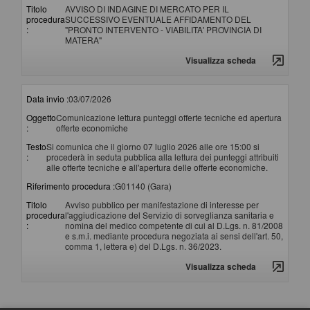
Titolo
AVVISO DI INDAGINE DI MERCATO PER IL
procedura
SUCCESSIVO EVENTUALE AFFIDAMENTO DEL
:
"PRONTO INTERVENTO - VIABILITA' PROVINCIA DI
MATERA"
Visualizza scheda
Data invio :
03/07/2026
Oggetto
Comunicazione lettura punteggi offerte tecniche ed apertura
:
offerte economiche
Testo
Si comunica che il giorno 07 luglio 2026 alle ore 15:00 si
:
procederà in seduta pubblica alla lettura dei punteggi attribuiti
alle offerte tecniche e all'apertura delle offerte economiche.
Riferimento procedura :
G01140 (Gara)
Titolo
Avviso pubblico per manifestazione di interesse per
procedura
l'aggiudicazione del Servizio di sorveglianza sanitaria e
:
nomina del medico competente di cui al D.Lgs. n. 81/2008
e s.m.i. mediante procedura negoziata ai sensi dell'art. 50,
comma 1, lettera e) del D.Lgs. n. 36/2023.
Visualizza scheda