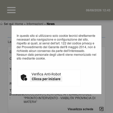
06/08/2026 12:43
Sei qui:
Home
»
Informazioni
»
News
NEWS
In questo sito si utilizzano solo cookie tecnici strettamente
necessari alla navigazione e configurazione del sito,
La ricerca ha restituito 4 risultati.
rispetto ai quali, ai sensi dell'art. 122 del codice privacy e
del Provvedimento del Garante dell'8 maggio 2014, non è
richiesto alcun consenso da parte dell'interessato.
Data invio :
15/07/2026
Nessun dato personale degli utenti viene memorizzato nel
sito mediante cookie.
Oggetto
Lettura punteggi offerte tecniche ed apertura offerte
:
economiche
Testo
Si comunica che il giorno 20 luglio 2026 alle ore 10:00 si
:
procederà in seduta pubblica alla lettura dei punteggi attribuiti
Verifica Anti-Robot
alle offerte tecniche e all'apertura delle offerte economiche.
Clicca per iniziare
Riferimento procedura :
G01221 (Gara)
Titolo
AVVISO DI INDAGINE DI MERCATO PER IL
procedura
SUCCESSIVO EVENTUALE AFFIDAMENTO DEL
:
"PRONTO INTERVENTO - VIABILITA' PROVINCIA DI
MATERA"
Visualizza scheda